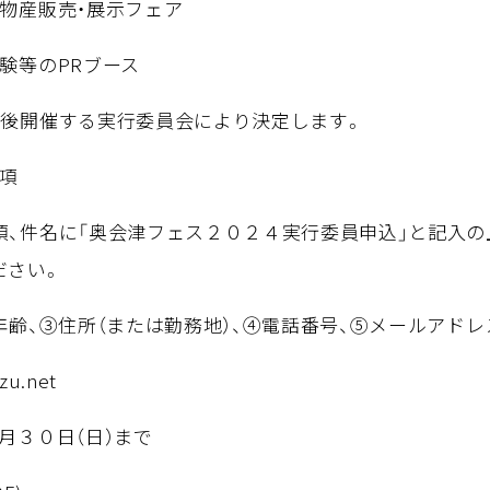
物産販売・展示フェア
れる体験等のPRブース
今後開催する実行委員会により決定します。
要項
、件名に「奥会津フェス２０２４実行委員申込」と記入の
ださい。
齢、③住所（または勤務地）、④電話番号、⑤メールアドレ
u.net
月３０日（日）まで