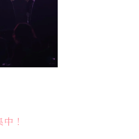
奥会津
かう
商品
集中！