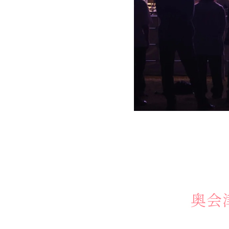
する
体験
せ
お
問
い
合
わ
ス
ア
ク
セ
口
奥会