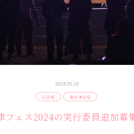
よむ
みる
伝言板
記事
見所
相
談
窓
ABOUT
検索
2024.05.16
伝言板
奥会津全域
津フェス2024の実行委員追加募