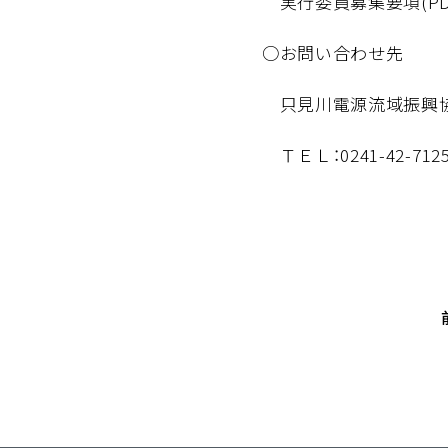
実行委員募集要項(PD
○お問い合わせ先
只見川電源流域振興
ＴＥＬ：0241-42-7125