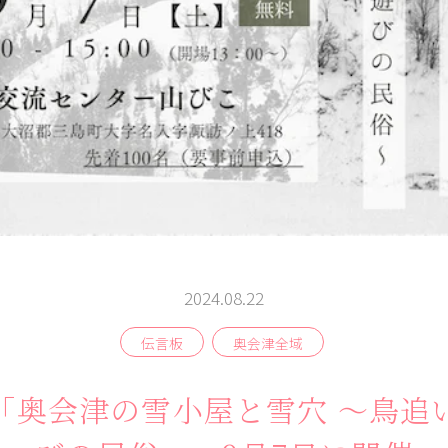
よむ
みる
伝言板
奥会津
記事
見所
2024.08.22
商品
相
談
窓
ABOUT
検索
伝言板
奥会津全域
「奥会津の雪小屋と雪穴 ～鳥追