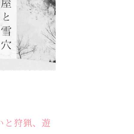
かう
いと狩猟、遊