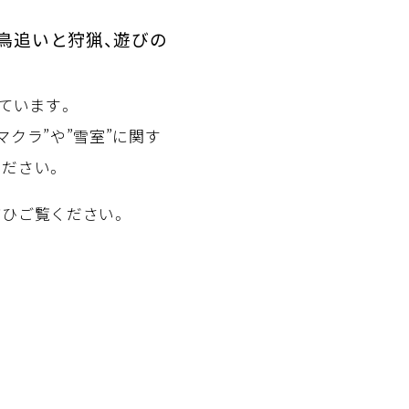
～鳥追いと狩猟、遊びの
ています。
クラ”や”雪室”に関す
ください。
ぜひご覧ください。