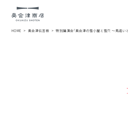
HOME
奥会津伝言板
特別講演会「奥会津の雪小屋と雪穴 ～鳥追いと