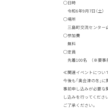
○日時
令和6年9月7日（土） 13
○場所
三島町交流センター山び
○参加費
無料
○定員
先着100名 （※要事
≪関連イベントにつ
今後も「奥会津の冬」に
事前申し込みが必要な
し込みを行ってくださ
ご了承ください。