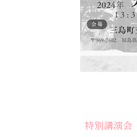
する
体験
せ
お
問
い
合
わ
ス
ア
ク
セ
口
特別講演会