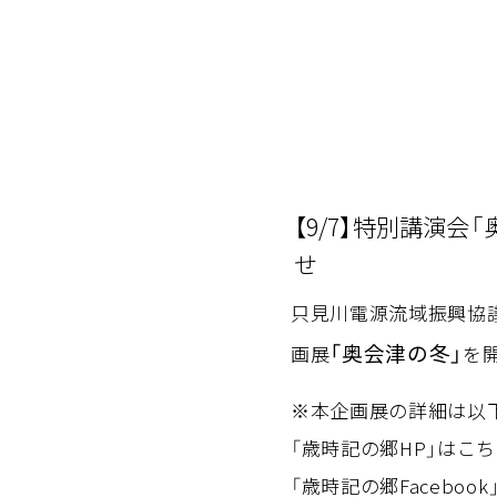
【9/7】特別講演
せ
只見川電源流域振興協
「奥会津の冬」
画展
を
※本企画展の詳細は以
「歳時記の郷HP」はこ
「歳時記の郷Faceboo