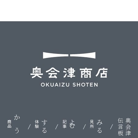
伝言板
奥会津
かう
する
よむ
みる
商品
体験
記事
見所