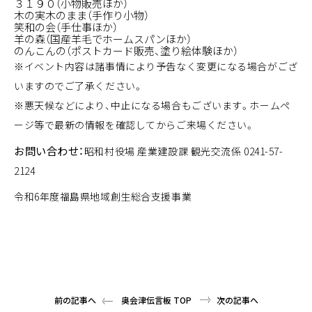
３１９０（小物販売ほか）
木の実木のまま（手作り小物）
笑和の会（手仕事ほか）
羊の森（国産羊毛でホームスパンほか）
のんこんの（ポストカード販売、塗り絵体験ほか）
※イベント内容は諸事情により予告なく変更になる場合がござ
いますのでご了承ください。
※悪天候などにより、中止になる場合もございます。ホームペ
ージ等で最新の情報を確認してからご来場ください。
お問い合わせ：
昭和村役場 産業建設課 観光交流係
0241-57-
2124
令和6年度福島県地域創生総合支援事業
前の記事へ
奥会津伝言板 TOP
次の記事へ