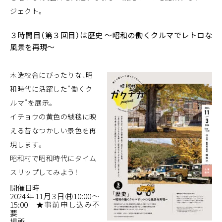
ジェクト。
３時間目（第３回目）は歴史 ～昭和の働くクルマでレトロな
風景を再現～
木造校舎にびったりな、昭
和時代に活躍した”働くク
ルマ”を展示。
イチョウの黄色の絨毯に映
える昔なつかしい景色を再
現します。
昭和村で昭和時代にタイム
スリップしてみよう！
開催日時
2024年11月3日㊐10:00～
15:00 ★事前申し込み不
要
場所