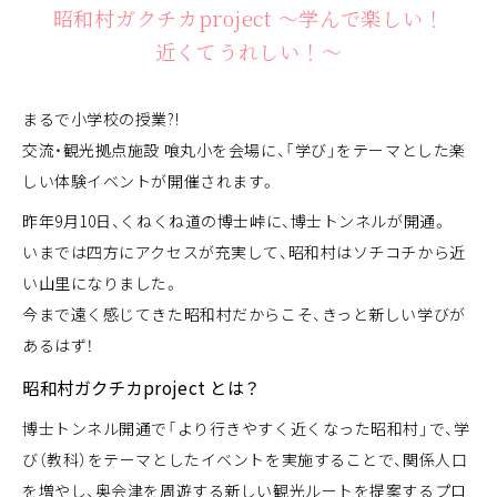
昭和村ガクチカproject ～学んで楽しい！
近くてうれしい！～
まるで小学校の授業?!
交流・観光拠点施設 喰丸小を会場に、「学び」をテーマとした楽
しい体験イベントが開催されます。
昨年9月10日、くねくね道の博士峠に、
博士トンネル
が開通。
いまでは四方にアクセスが充実して、昭和村はソチコチから近
い山里になりました。
今まで遠く感じてきた昭和村だからこそ、きっと新しい学びが
あるはず！
昭和村ガクチカproject とは？
博士トンネル開通で「より行きやすく近くなった昭和村」で、学
び（教科）をテーマとしたイベントを実施することで、関係人口
を増やし、奥会津を周遊する新しい観光ルートを提案するプロ