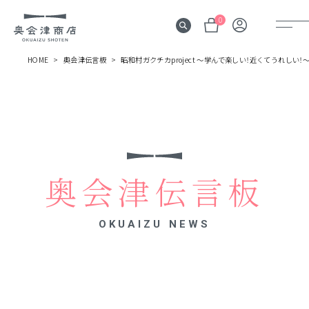
0
HOME
奥会津伝言板
昭和村ガクチカproject ～学んで楽しい！近くてうれしい！
奥会津
伝言板
みる
見所
奥会津伝言板
よむ
記事
OKUAIZU NEWS
する
体験
かう