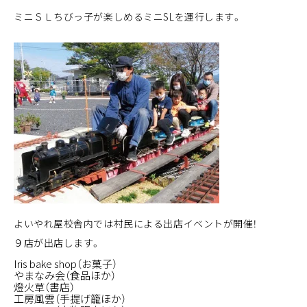
ミニＳＬちびっ子が楽しめるミニSLを運行します。
よいやれ屋校舎内では村民による出店イベントが開催！
９店が出店します。
Iris bake shop（お菓子）
やまなみ会（食品ほか）
燈火草（書店）
工房風雲（手提げ籠ほか）