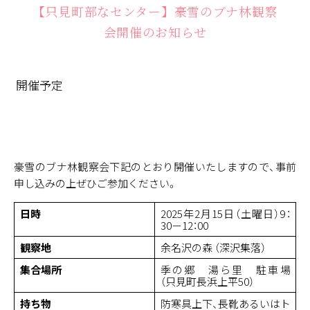
【只見町部なセンター】豪雪のブナ林観察
会開催のお知らせ
開催予定
豪雪のブナ林観察会下記のとおり開催いたしますので、事前
申し込みの上ぜひご参加ください。
日時
2025年2月15日（土曜日）9：
30－12：00
観察地
余名沢の森 （深沢集落）
集合場所
季の郷 湯ら里 駐車場
（只見町長浜上平50）
持ち物
防寒具上下、長靴あるいはト