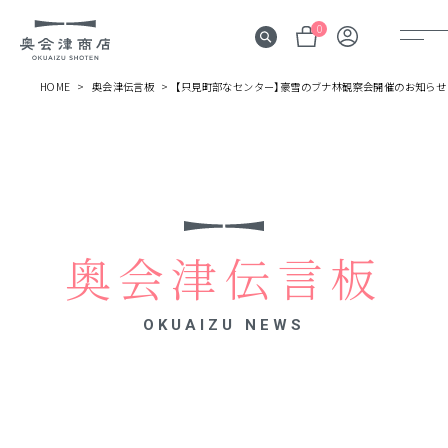
0
HOME
奥会津伝言板
【只見町部なセンター】豪雪のブナ林観察会開催のお知らせ
奥会津
伝言板
みる
見所
奥会津伝言板
よむ
記事
OKUAIZU NEWS
する
体験
かう