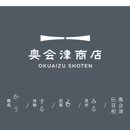
伝言板
奥会津
かう
する
よむ
みる
商品
体験
記事
見所