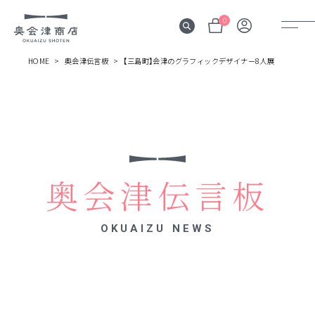
0
HOME
奥会津伝言板
【三島町】会津のグラフィックデザイナー8人展
奥会津
伝言板
みる
見所
奥会津伝言板
よむ
記事
OKUAIZU NEWS
する
体験
かう