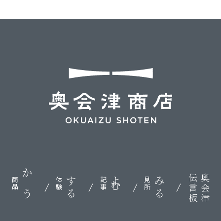
伝言板
奥会津
かう
する
よむ
みる
商品
体験
記事
見所