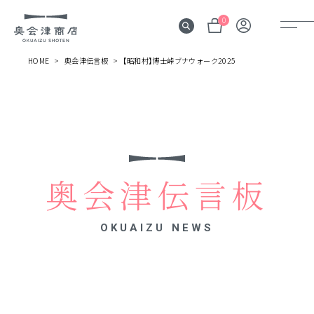
0
HOME
奥会津伝言板
【昭和村】博士峠ブナウォーク2025
奥会津
伝言板
みる
見所
奥会津伝言板
よむ
記事
OKUAIZU NEWS
する
体験
かう