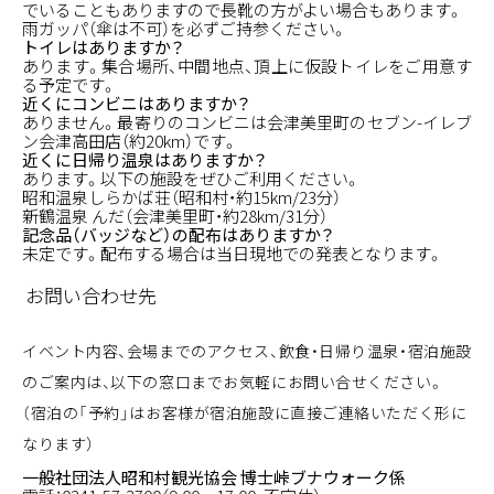
でいることもありますので長靴の方がよい場合もあります。
雨ガッパ（傘は不可）を必ずご持参ください。
トイレはありますか？
あります。集合場所、中間地点、頂上に仮設トイレをご用意す
る予定です。
近くにコンビニはありますか？
ありません。最寄りのコンビニは会津美里町の
セブン-イレブ
ン会津高田店（約20km）
です。
近くに日帰り温泉はありますか？
あります。以下の施設をぜひご利用ください。
昭和温泉しらかば荘
（昭和村・約15km/23分）
新鶴温泉 んだ
（会津美里町・約28km/31分）
記念品（バッジなど）の配布はありますか？
未定です。配布する場合は当日現地での発表となります。
お問い合わせ先
イベント内容、会場までのアクセス、飲食・日帰り温泉・宿泊施設
のご案内は、以下の窓口までお気軽にお問い合せください。
（宿泊の「予約」はお客様が宿泊施設に直接ご連絡いただく形に
なります）
一般社団法人昭和村観光協会 博士峠ブナウォーク係