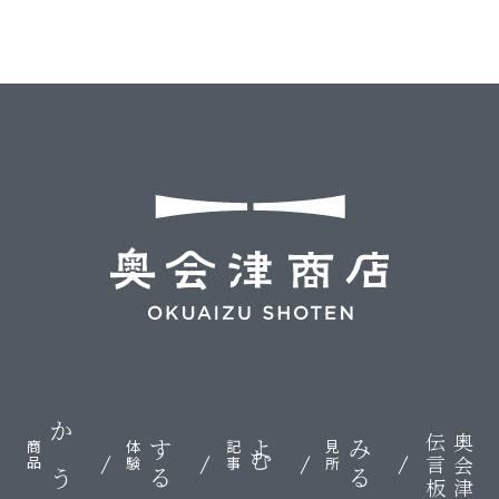
伝言板
奥会津
かう
する
よむ
みる
商品
体験
記事
見所