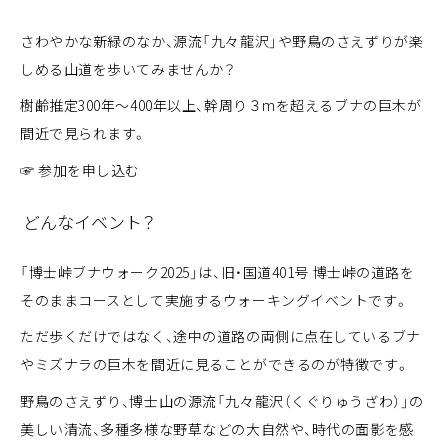
さわやかな新緑のなか、源流「九々龍沢」や野鳥のさえずりが楽
しめる山道を歩いてみませんか？
樹齢推定300年～400年以上、幹周り３mを超えるブナの巨木が
間近で見られます。
☞ 参加を申し込む
どんなイベント？
「博士峠ブナウォーク2025」は、旧・国道401号 博士峠の道路を
そのままコースとして実施するウォーキングイベントです。
ただ歩くだけではなく、途中の道路の両側に点在しているブナ
やミズナラの巨木を間近に見ることができるのが特徴です。
野鳥のさえずり、博士山の源流「九々龍沢（くぐりゅうざわ）」の
美しい清流、多種多様な野草などの大自然や、時代の面影を感