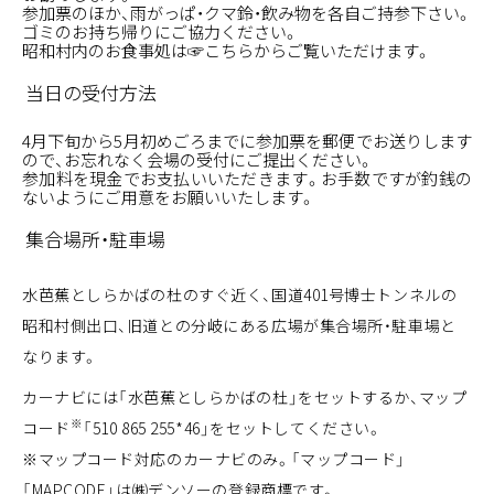
参加票のほか、雨がっぱ・クマ鈴・飲み物を各自ご持参下さい。
ゴミのお持ち帰りにご協力ください。
昭和村内のお食事処は
☞こちら
からご覧いただけます。
当日の受付方法
4月下旬から5月初めごろまでに参加票を郵便でお送りします
ので、お忘れなく会場の受付にご提出ください。
参加料を現金でお支払いいただきます。お手数ですが釣銭の
ないようにご用意をお願いいたします。
集合場所・駐車場
水芭蕉としらかばの杜のすぐ近く、国道401号博士トンネルの
昭和村側出口、旧道との分岐にある広場が集合場所・駐車場と
なります。
カーナビには「水芭蕉としらかばの杜」をセットするか、マップ
※
コード
「510 865 255*46」をセットしてください。
※マップコード対応のカーナビのみ。「マップコード」
「MAPCODE」は㈱デンソーの登録商標です。