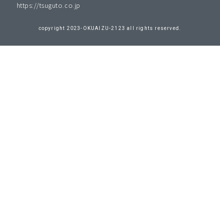
https://tsuguto.co.jp
copyright 2023-OKUAIZU-2123 all rights reserved.