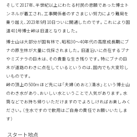
そして2017年、半世紀以上にわたる村民の悲願であった博士ト
ンネルが着工され、工事関係者のすさまじい努力により難局を
乗り越え、2023年9月10日ついに開通したのです。これにより国
道401号博士峠は旧道となりました。
博士山は大部分が国有林で、昭和30～40年代の高度成長期にブ
ナの原生林が大量に伐採されました。旧道沿いに点在するブナ
やミズナラの巨木は、その貴重な生き残りです。特にブナの巨
木が道路のわきに点在しているというのは、国内でも大変珍し
いものです。
峠の頂上の500ｍほど先には「夫婦（めおと）清水」という博士山
のわき水があり、おいしい水ということで人気があります。水
筒などでお持ち帰りいただけますのでよろしければお楽しみく
ださい。（生水ですので飲用はご自身の責任でお願いいたしま
す）
スタート地点