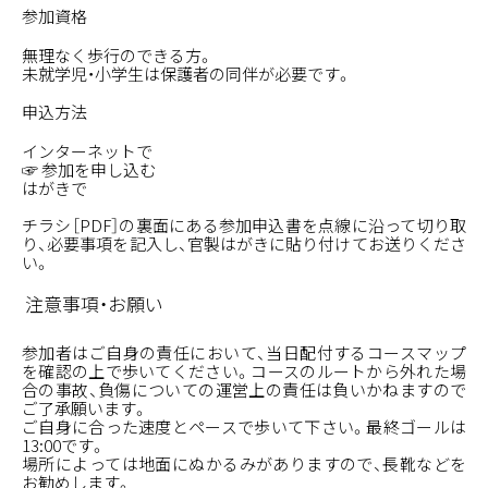
参加資格
無理なく歩行のできる方。
未就学児・小学生は保護者の同伴が必要です。
申込方法
インターネットで
☞ 参加を申し込む
はがきで
チラシ［PDF］
の裏面にある参加申込書を点線に沿って切り取
り、必要事項を記入し、官製はがきに貼り付けてお送りくださ
い。
注意事項・お願い
参加者はご自身の責任において、当日配付するコースマップ
を確認の上で歩いてください。コースのルートから外れた場
合の事故、負傷についての運営上の責任は負いかねますので
ご了承願います。
ご自身に合った速度とペースで歩いて下さい。最終ゴールは
13:00です。
場所によっては地面にぬかるみがありますので、長靴などを
お勧めします。