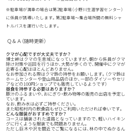
※駐車場が満車の場合は第2駐車場（小野川生涯学習センター）
に係員が誘導いたします。第2駐車場～集合場所間の無料シャ
トルバスを運行いたします。
Ｑ＆Ａ（随時更新）
クマが心配ですが大丈夫ですか？
博士峠はクマの生息域になっていますが、朝から係員がクマ
除け対策や巡回を行うほか、大勢が歩くので、開催中にクマが
近寄る心配はほとんどありません。
なお参加される際はクマ鈴の持参をお願いします。（クマ鈴は
ホームセンターや登山用品店のほか、一部の
ダイソー
やセリ
アなどの100円ショップでも販売しているようです）
昼食を持参する必要はありますか？
豚汁のふるまいや、おにぎり・飲み物等の販売の出店を予定し
ています。
なお、飲み水は必ずご持参ください。
また
昭和村内の飲食店
もぜひご利用いただければ幸いです。
どんな服装がおすすめですか？
コースは舗装された道路となっていますので、軽いハイキン
グに行くような服装でも問題ありません。
ただし巨木や沢を間近でご覧になるには、林の中でぬかるん