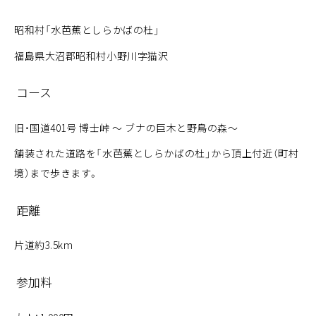
昭和村
「水芭蕉としらかばの杜」
福島県大沼郡昭和村小野川字猫沢
コース
旧・国道401号 博士峠 ～ ブナの巨木と野鳥の森～
舗装された道路を「水芭蕉としらかばの杜」から頂上付近（町村
境）まで歩きます。
距離
片道約3.5km
参加料