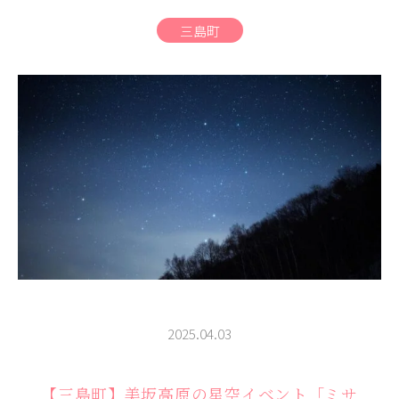
商品
三島町
検索
ABOUT
相談窓口
アクセス
お問い合わせ
2025.04.03
【三島町】美坂高原の星空イベント「ミサ