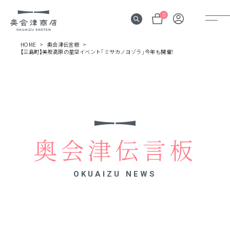
0
HOME
奥会津伝言板
【三島町】美坂高原の星空イベント「ミサカノヨゾラ」今年も開催！
奥会津
伝言板
みる
見所
奥会津伝言板
よむ
記事
OKUAIZU NEWS
する
体験
かう