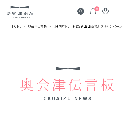
0
HOME
奥会津伝言板
【只見町】八十里越7名山 山＆湯巡りキャンペーン
奥会津
伝言板
みる
見所
奥会津伝言板
よむ
記事
OKUAIZU NEWS
する
体験
かう