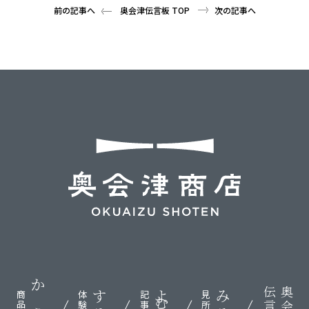
前の記事へ
奥会津伝言板 TOP
次の記事へ
伝言板
奥会津
かう
する
よむ
みる
商品
体験
記事
見所