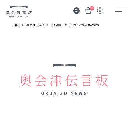
0
HOME
奥会津伝言板
【只見町】「わらび園」の今年度の情報
奥会津
伝言板
みる
見所
奥会津伝言板
よむ
記事
OKUAIZU NEWS
する
体験
かう