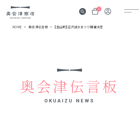
0
HOME
奥会津伝言板
【金山町】沼沢湖水まつり開催決定
奥会津
伝言板
みる
見所
奥会津伝言板
よむ
記事
OKUAIZU NEWS
する
体験
かう