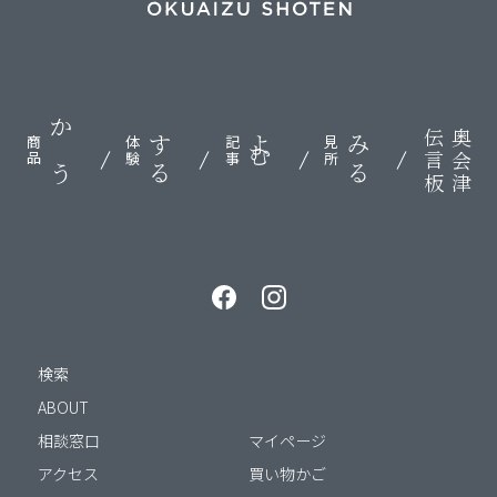
伝言板
奥会津
かう
する
よむ
みる
商品
体験
記事
見所
検索
ABOUT
相談窓口
マイページ
アクセス
買い物かご