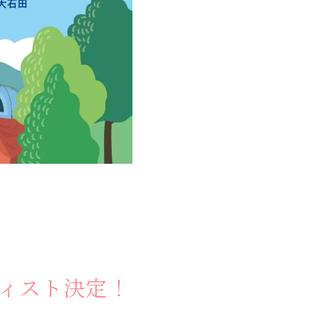
かう
商品
ティスト決定！