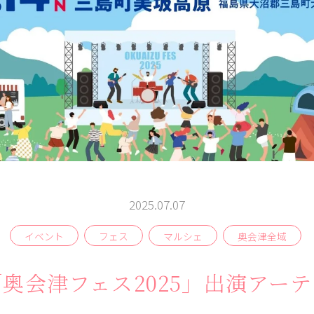
よむ
みる
記事
見所
相
談
窓
ABOUT
検索
2025.07.07
イベント
フェス
マルシェ
奥会津全域
奥会津フェス2025」出演アー