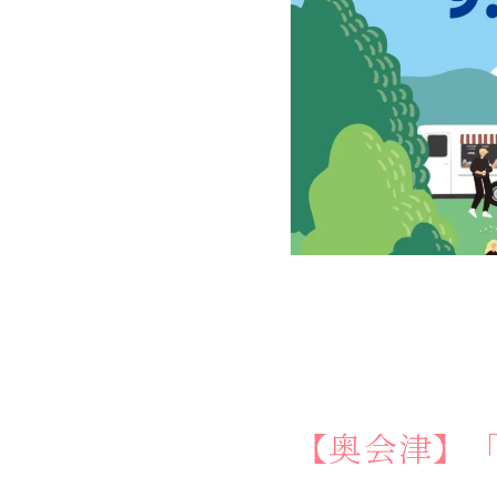
する
体験
せ
お
問
い
合
わ
ス
ア
ク
セ
口
【奥会津】「