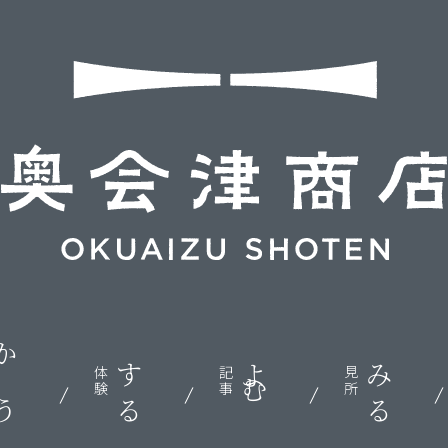
かう
する
よむ
みる
体験
記事
見所