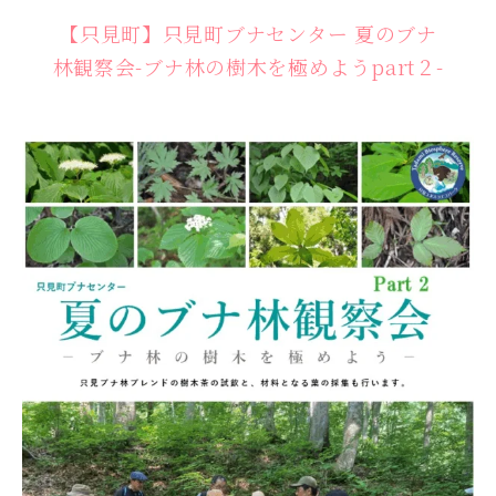
【只見町】只見町ブナセンター 夏のブナ
林観察会-ブナ林の樹木を極めようpart２-