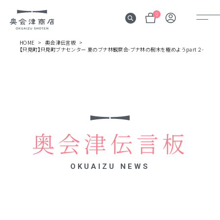
0
HOME
奥会津伝言板
【只見町】只見町ブナセンター 夏のブナ林観察会-ブナ林の樹木を極めようpart２-
奥会津
伝言板
みる
見所
奥会津伝言板
よむ
記事
OKUAIZU NEWS
する
体験
かう