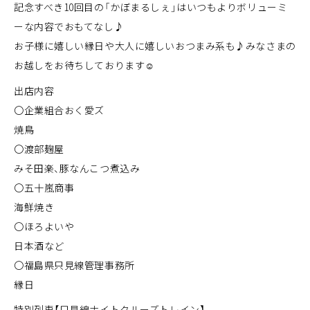
記念すべき10回目の「かぼまるしぇ」はいつもよりボリューミ
ーな内容でおもてなし♪
お子様に嬉しい縁日や大人に嬉しいおつまみ系も♪みなさまの
お越しをお待ちしております☺
出店内容
〇企業組合おく愛ズ
焼鳥
〇渡部麹屋
みそ田楽、豚なんこつ煮込み
〇五十嵐商事
海鮮焼き
〇ほろよいや
日本酒など
〇福島県只見線管理事務所
縁日
特別列車【只見線ナイトクルーズトレイン】