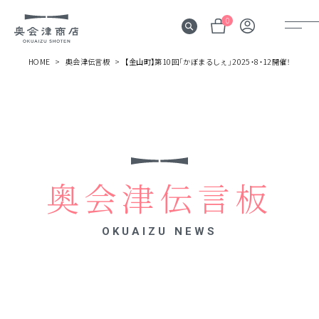
0
HOME
奥会津伝言板
【金山町】第10回「かぼまるしぇ」2025・8・12開催！
奥会津
伝言板
みる
見所
奥会津伝言板
よむ
記事
OKUAIZU NEWS
する
体験
かう