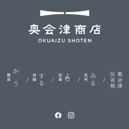
伝言板
奥会津
かう
する
よむ
みる
商品
体験
記事
見所