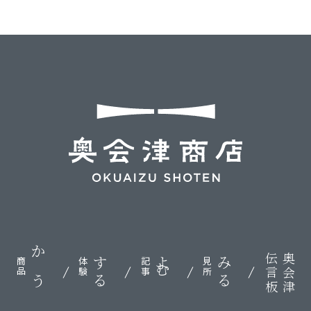
伝言板
奥会津
かう
する
よむ
みる
商品
体験
記事
見所