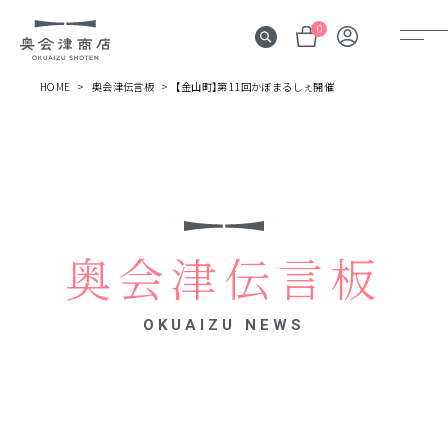
0
HOME
奥会津伝言板
【金山町】第11回かぼまるしぇ開催
奥会津
伝言板
みる
見所
奥会津伝言板
よむ
記事
OKUAIZU NEWS
する
体験
かう