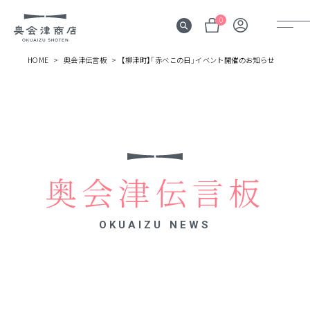
0
HOME
奥会津伝言板
【柳津町】「赤べこの日」イベント開催のお知らせ
奥会津
伝言板
みる
見所
奥会津伝言板
よむ
記事
OKUAIZU NEWS
する
体験
かう