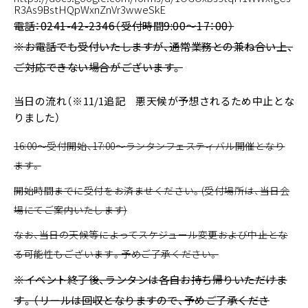
R3As9BstHQpWxnZnVr3wweSkE
電話：0241-42-2346（受付時間9:00～17：00）
※お電話でも受付いたしますが、通常業務との兼ね合い上、
ご対応できない場合がございます。
当日の流れ（※11/1追記 悪天候が予想されるため中止とな
りました）
16:00～受付開始、17:00～ランタンフェスティバル開催となり
ます。
開始時間までに受付をお済ませください。(受付場所は、当日会
場にてご案内いたします)
なお、当日の天候等によってスケジュール変更および中止とな
る可能性もございます。予めご了承ください。
※イベント終了後、ランタンは各自お持ち帰りいただけま
す。
（リールは回収となりますので、予めご了承くださ