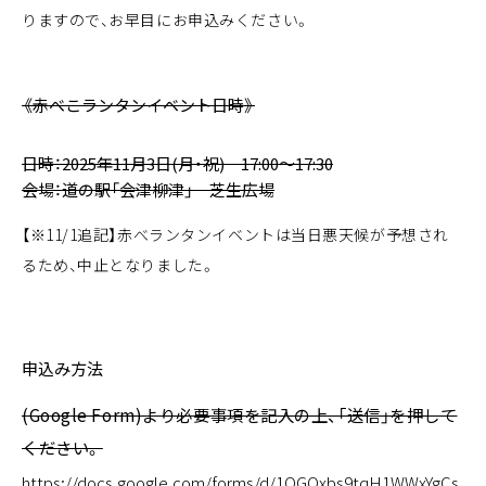
りますので、お早目にお申込みください。
《赤べこランタンイベント日時》
日時：2025年11月3日(月・祝) 17:00～17:30
会場：道の駅「会津柳津」 芝生広場
【※11/1追記】赤べランタンイベントは当日悪天候が予想され
るため、中止となりました。
申込み方法
(Google Form)より必要事項を記入の上、「送信」を押して
ください。
https://docs.google.com/forms/d/1OGOxbs9tqH1WWxYgCs