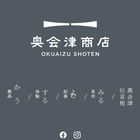
伝言板
奥会津
かう
する
よむ
みる
商品
体験
記事
見所