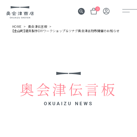
0
HOME
奥会津伝言板
【金山町】建具製作DIYワークショップ＆ツナグ奥会津古物市開催のお知らせ
奥会津
伝言板
みる
見所
奥会津伝言板
よむ
記事
OKUAIZU NEWS
する
体験
かう