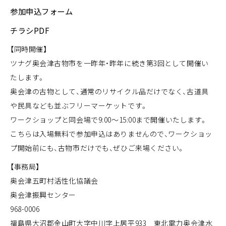
参加申込フォーム
チラシPDF
【同時開催】
ツナグ奥会津古物市を一昨年・昨年に続き第3回として開催い
たします。
奥会津の古物として、通常のリサイクル品だけでなく、古道具
や民具なども並ぶフリーマーケットです。
ワークショップと同会場で9:00～15:00まで開催いたします。
こちらは入場無料で参加申込はありませんので、ワークショッ
プ開始前にも、古物市だけでも、ぜひご来場ください。
【事務局】
奥会津五町村活性化協議会
奥会津振興センター
968-0006
福島県大沼郡金山町大字中川字上居平933 東北電力奥会津水