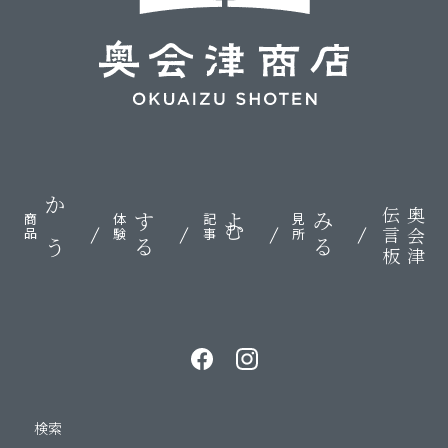
伝言板
奥会津
かう
する
よむ
みる
商品
体験
記事
見所
検索