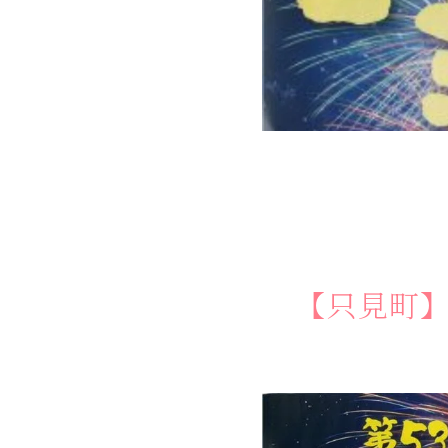
する
体験
【只見町】
せ
お
問
い
合
わ
ス
ア
ク
セ
口