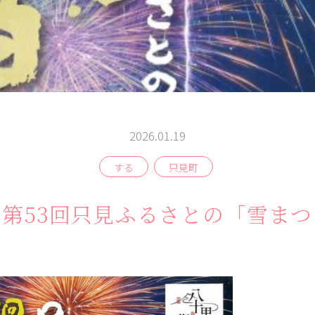
2026.01.19
する
只見町
よむ
みる
伝言板
記事
見所
第53回只見ふるさとの「雪ま
相
談
窓
ABOUT
検索