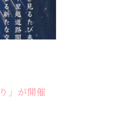
奥会津
つり」が開催
かう
商品