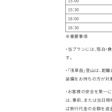
15：00
15：30
16：00
16：30
※重要事項
・当プランには、宿泊・
す。
・「浅草岳」登山は、距離
装備をお持ちの方が対
・お客様の安全を第一
は、事前、または当日
ば旅行代金の全額を返