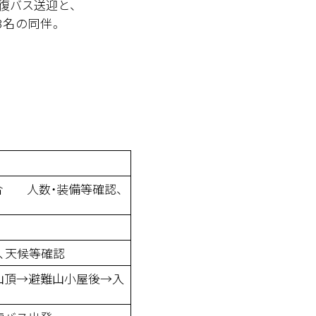
復バス送迎と、
名の同伴。
前集合 人数・装備等確認、
、天候等確認
山頂→避難山小屋後→入