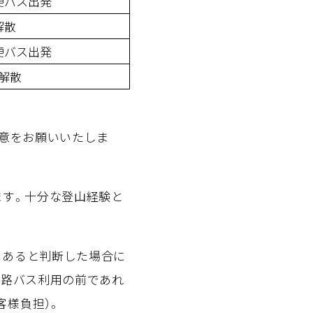
便バス出発
解散
便バス出発
解散
用意をお願いいたしま
ります。十分な登山経験と
であると判断した場合に
往路バス利用の前であれ
客様負担）。