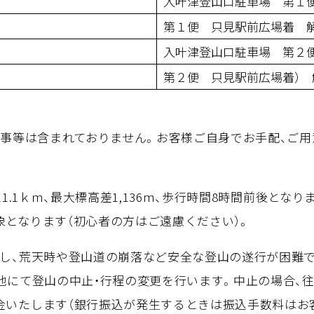
入叶津登山口駐車場 第１
第１便 只見駅前広場着 
入叶津登山口駐車場 第２
第２便 只見駅前広場着） 
食事等は含まれておりません。お客様ご自身でお手配、ご
11.1ｋｍ、最大標高差1,136ｍ、歩行時間8時間前後とな
象となります（初心者の方はご遠慮ください）。
にし、荒天時や登山道の崩落など安全な登山の遂行が困難
現地にて登山の中止・行程の変更を行います。中止の場合、
金いたします（銀行振込が発生するときは振込手数料はお