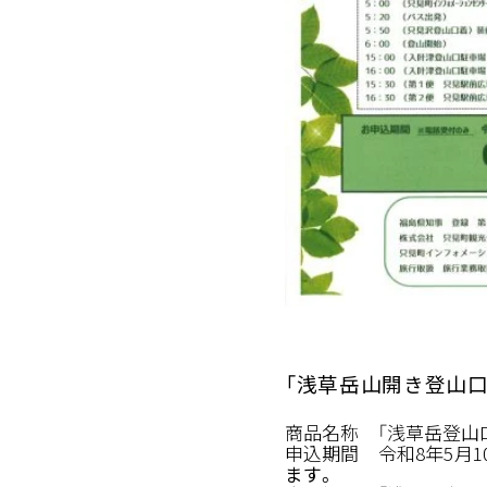
「浅草岳山開き登山
商品名称 「浅草岳登
申込期間 令和8年5月10日
ます。