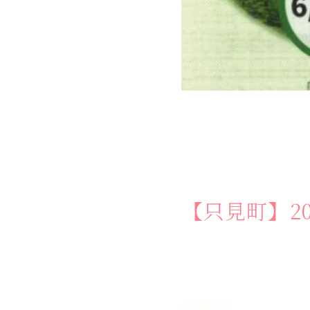
【只見町】2
する
体験
せ
お
問
い
合
わ
ス
ア
ク
セ
口