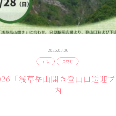
2026.03.06
する
只見町
026「浅草岳山開き登山口送迎
内
よむ
みる
伝言板
記事
見所
相
談
窓
ABOUT
検索