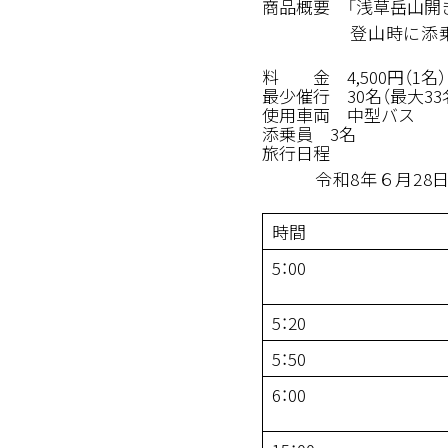
商品概要 「浅草岳山開
登山時に添乗員（先
料 金 4,500円（1
最少催行 30名（最大3
使用車両 中型バス
添乗員 3名
旅行日程
令和8年６月28日
時間
5：00
5：20
5：50
6：00