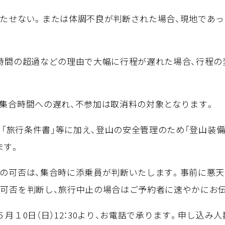
満たせない。または体調不良が判断された場合、現地であ
動時間の超過などの理由で大幅に行程が遅れた場合、行程
る集合時間への遅れ、不参加は取消料の対象となります。
」、「旅行条件書」等に加え、登山の安全管理のため「登山装
ます。
山の可否は、集合時に添乗員が判断いたします。事前に悪
で可否を判断し、旅行中止の場合はご予約者に速やかにお
５月１0日（日）12：30より、お電話で承ります。申し込み