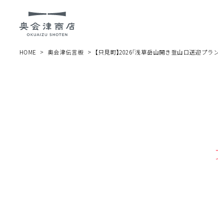
HOME
奥会津伝言板
【只見町】2026「浅草岳山開き登山口送迎プラ