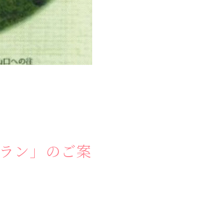
プラン」のご案
奥会津
かう
商品