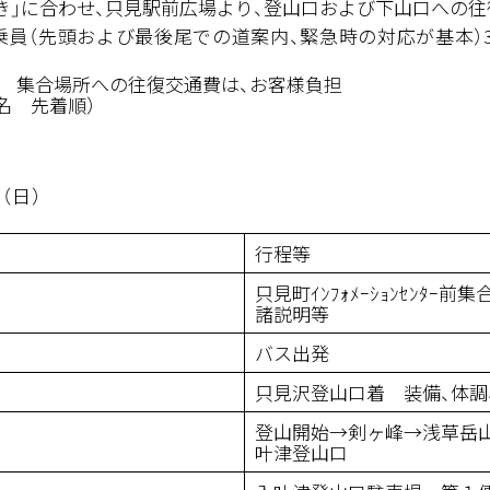
き」に合わせ、只見駅前広場より、登山口および下山口への往
頭および最後尾での道案内、緊急時の対応が基本）3
名） 集合場所への往復交通費は、お客様負担
3名 先着順）
（日）
行程等
只見町ｲﾝﾌｫﾒｰｼｮﾝｾﾝﾀｰ
諸説明等
バス出発
只見沢登山口着 装備、体調
登山開始→剣ヶ峰→浅草岳
叶津登山口