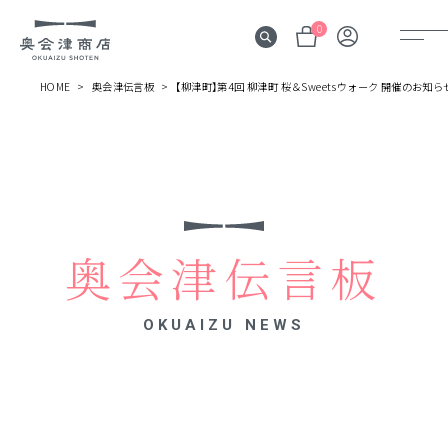
0
HOME
奥会津伝言板
【柳津町】第4回 柳津町 桜＆Sweetsウォーク 開催のお知ら
奥会津
伝言板
みる
見所
奥会津伝言板
よむ
記事
OKUAIZU NEWS
する
体験
かう