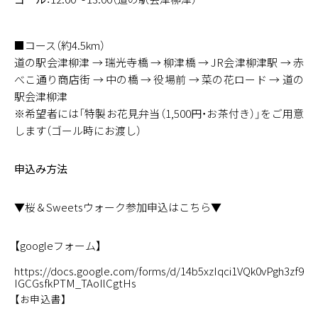
■コース（約4.5km）
道の駅会津柳津 → 瑞光寺橋 → 柳津橋 → JR会津柳津駅 → 赤
べこ通り商店街 → 中の橋 → 役場前 → 菜の花ロード → 道の
駅会津柳津
※希望者には「特製お花見弁当（1,500円・お茶付き）」をご用意
します（ゴール時にお渡し）
申込み方法
▼桜＆Sweetsウォーク参加申込はこちら▼
【googleフォーム】
https://docs.google.com/forms/d/14b5xzIqci1VQk0vPgh3zf9
IGCGsfkPTM_TAoIlCgtHs
【お申込書】