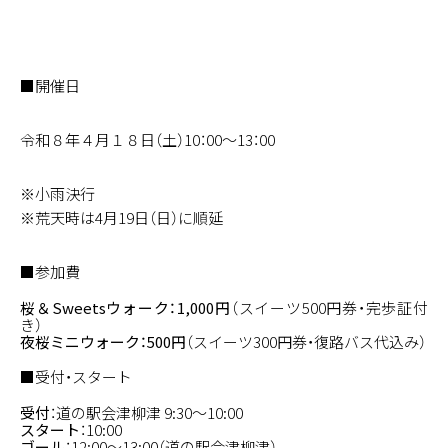
■開催日
令和８年４月１８日（土）10：00～13：00
※小雨決行
※荒天時は4月19日（日）に順延
■参加費
桜＆Sweetsウォーク：1,000円
（スイーツ500円券・完歩証付
き）
夜桜ミニウォーク：500円
（スイーツ300円券・復路バス代込み）
■受付・スタート
受付
：道の駅会津柳津 9:30〜10:00
スタート
：10:00
ゴール
：12:00〜13:00（道の駅会津柳津）