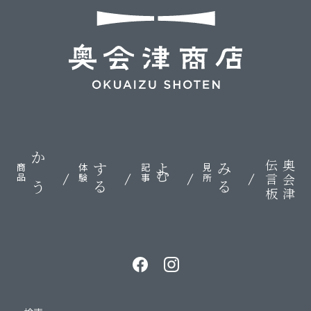
伝言板
奥会津
かう
する
よむ
みる
商品
体験
記事
見所