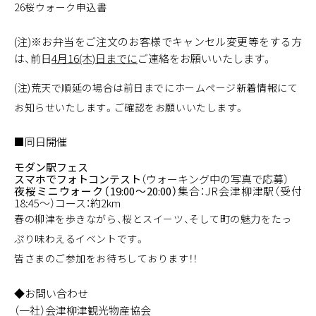
26桜ウォーク申込書
(注)※お弁当をご注文のお客様でキャンセル変更等をする方
は、前日
4月16(木)日までに
ご連絡をお願いいたします。
(注)荒天で順延の場合は前日までにホームページ新着情報にて
お知らせいたします。ご確認をお願いいたします。
■同日開催
モダン駅フェス
スマホでフォトコンテスト
（ウォーキング中の写真で応募）
夜桜ミニウォーク（19:00〜20:00）
集合：JR会津柳津駅（受付
18:45〜）コース：約2km
春の柳津を歩きながら、桜とスイーツ、そして町の魅力をたっ
ぷり味わえるイベントです。
皆さまのご参加をお待ちしております！！
◆お問い合わせ
（一社）会津柳津観光物産協会