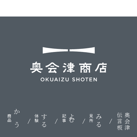
伝言板
奥会津
かう
する
よむ
みる
商品
体験
記事
見所