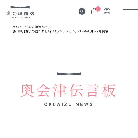
0
HOME
奥会津伝言板
【柳津町】瀞流の宿かわち「新緑ランチプラン」2026年6月〜7月開催
奥会津
伝言板
みる
見所
奥会津伝言板
よむ
記事
OKUAIZU NEWS
する
体験
かう