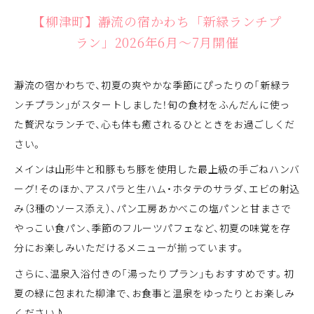
【柳津町】瀞流の宿かわち「新緑ランチプ
ラン」2026年6月〜7月開催
瀞流の宿かわちで、初夏の爽やかな季節にぴったりの「新緑ラ
ンチプラン」がスタートしました！旬の食材をふんだんに使っ
た贅沢なランチで、心も体も癒されるひとときをお過ごしくだ
さい。
メインは山形牛と和豚もち豚を使用した最上級の手ごねハンバ
ーグ！そのほか、アスパラと生ハム・ホタテのサラダ、エビの射込
み（3種のソース添え）、パン工房あかべこの塩パンと甘まさで
やっこい食パン、季節のフルーツパフェなど、初夏の味覚を存
分にお楽しみいただけるメニューが揃っています。
さらに、温泉入浴付きの「湯ったりプラン」もおすすめです。初
夏の緑に包まれた柳津で、お食事と温泉をゆったりとお楽しみ
ください♪