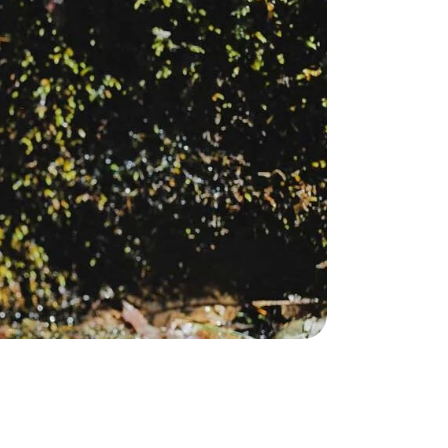
奥会津
かう
商品