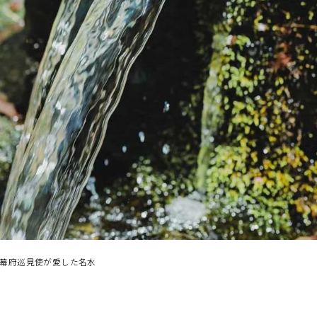
よむ
みる
伝言板
記事
見所
幕府巡見使が愛した名水
相
談
窓
ABOUT
検索