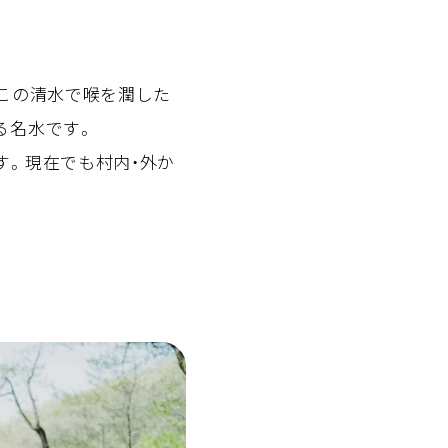
この清水で喉を潤した
る名水です。
す。現在でも村内・外か