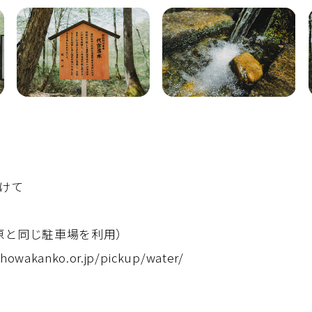
かけて
原と同じ駐車場を利用）
showakanko.or.jp/pickup/water/