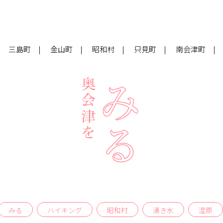
三島町
金山町
昭和村
只見町
南会津町
みる
ハイキング
昭和村
湧き水
湿原