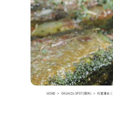
する
体験
HOME
OKUAIZU SPOT(見所)
代官清水｜
せ
お
問
い
合
わ
ス
ア
ク
セ
口