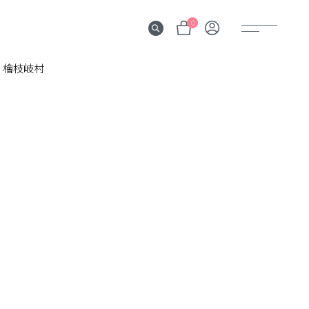
0
檜枝岐村