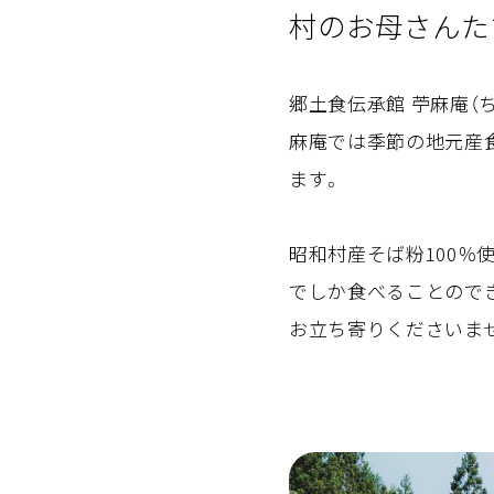
村のお母さんた
郷土食伝承館 苧麻庵（
麻庵では季節の地元産
ます。
昭和村産そば粉100
でしか食べることので
お立ち寄りくださいま