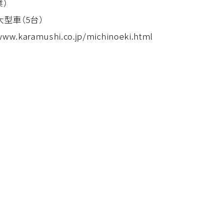
業）
大型車（5台）
www.karamushi.co.jp/michinoeki.html