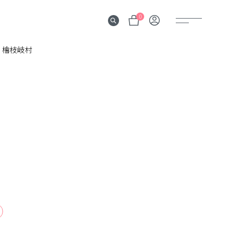
0
檜枝岐村