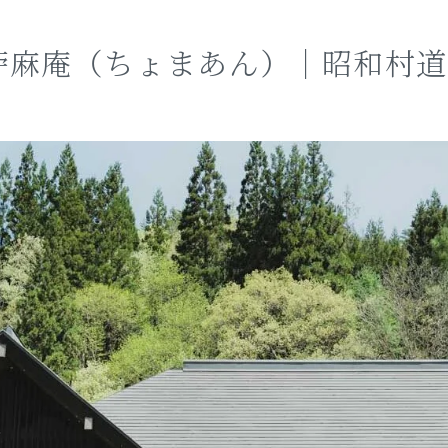
苧麻庵（ちょまあん）｜昭和村