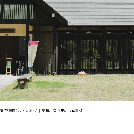
る
よむ
みる
記事
見所
館 苧麻庵（ちょまあん）｜昭和村道の駅のお食事処
相
談
窓
ABOUT
検索