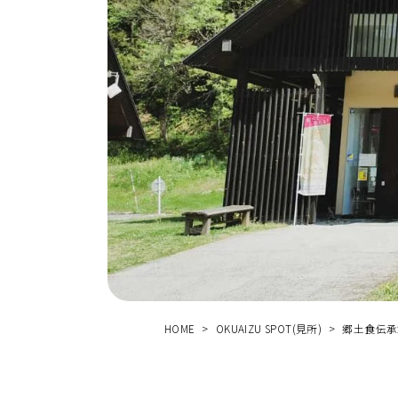
かう
す
商品
体験
HOME
OKUAIZU SPOT(見所)
郷土食伝承
せ
お
問
い
合
わ
ス
ア
ク
セ
口