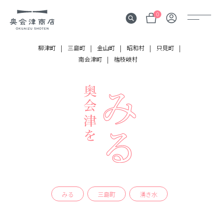
0
柳津町
三島町
金山町
昭和村
只見町
南会津町
檜枝岐村
奥会津
伝言板
みる
見所
よむ
記事
する
体験
みる
三島町
湧き水
かう