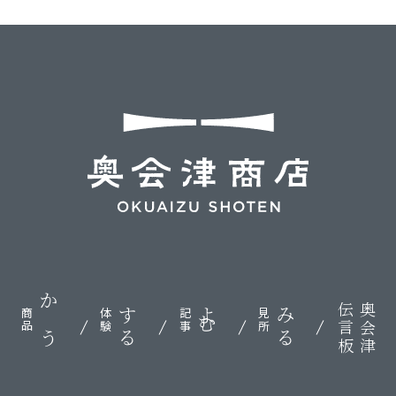
伝言板
奥会津
かう
する
よむ
みる
商品
体験
記事
見所