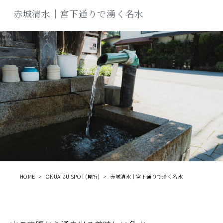
商品
赤城清水｜宮下通りで湧く名水
検索
ABOUT
相談窓口
アクセス
お問い合わせ
HOME
OKUAIZU SPOT(見所)
赤城清水｜宮下通りで湧く名水