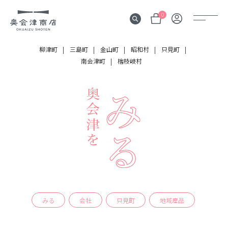
0
柳津町
三島町
金山町
昭和村
只見町
南会津町
檜枝岐村
奥会津
伝言板
みる
見所
よむ
記事
する
体験
みる
会社
只見町
地域産品
かう