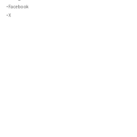
・
Facebook
・
X