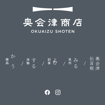
伝言板
奥会津
かう
する
よむ
みる
商品
体験
記事
見所