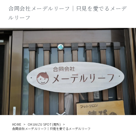
商品
合同会社メーデルリーフ｜只見を愛でるメーデ
ルリーフ
検索
ABOUT
相談窓口
アクセス
お問い合わせ
HOME
OKUAIZU SPOT(見所)
合同会社メーデルリーフ｜只見を愛でるメーデルリーフ