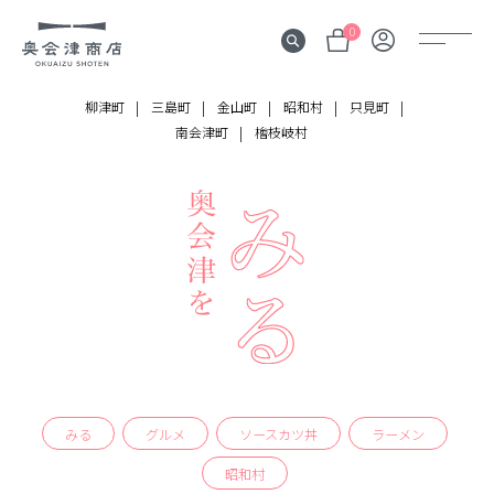
0
柳津町
三島町
金山町
昭和村
只見町
南会津町
檜枝岐村
奥会津
伝言板
みる
見所
よむ
記事
する
体験
みる
グルメ
ソースカツ丼
ラーメン
かう
昭和村