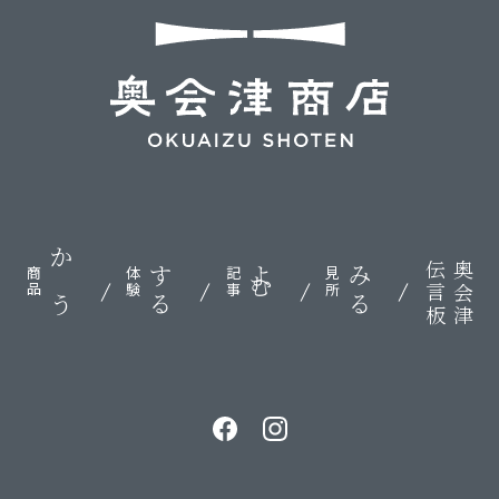
伝言板
奥会津
かう
する
よむ
みる
商品
体験
記事
見所