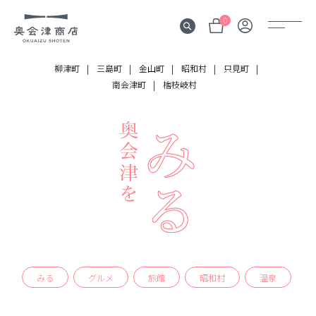
0
柳津町
三島町
金山町
昭和村
只見町
南会津町
檜枝岐村
奥会津
伝言板
みる
見所
よむ
記事
する
体験
みる
グルメ
旅館
昭和村
温泉
かう