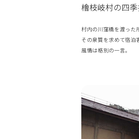
檜枝岐村の四季
村内の川窪橋を渡った
その泉質を求めて宿泊
風情は格別の一言。