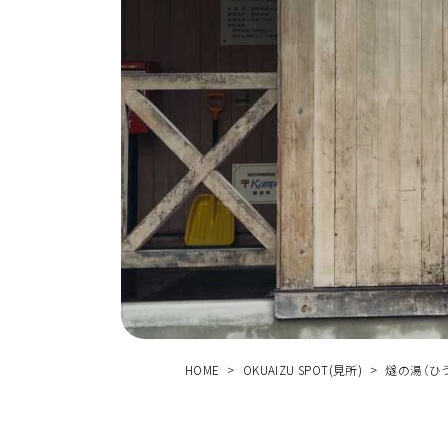
する
体験
ス
ア
ク
セ
口
相
談
窓
HOME
OKUAIZU SPOT(見所)
燧の湯（ひ
お問い合わ