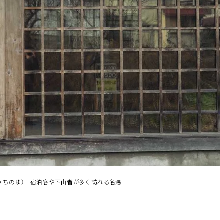
よむ
みる
伝言板
奥会
記事
見所
ABOUT
検索
うちのゆ）｜宿泊客や下山者が多く訪れる名湯
せ