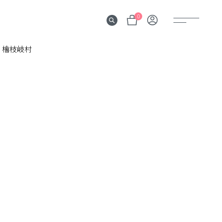
0
檜枝岐村