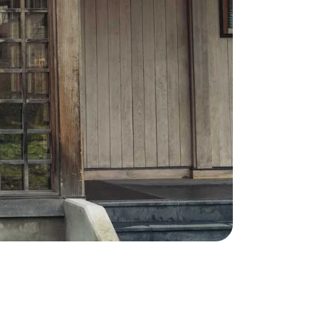
津
かう
商品