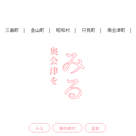
三島町
金山町
昭和村
只見町
南会津町
みる
檜枝岐村
温泉