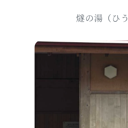
燧の湯（ひ