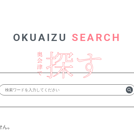
OKUAIZU
SEARCH
せん。