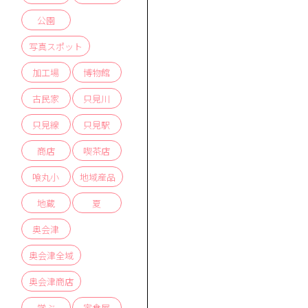
公園
写真スポット
加工場
博物館
古民家
只見川
只見線
只見駅
商店
喫茶店
喰丸小
地域産品
地蔵
夏
奥会津
奥会津全域
奥会津商店
学ぶ
定食屋