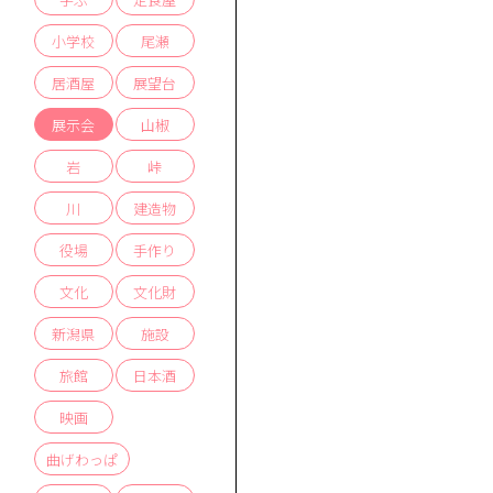
小学校
尾瀬
居酒屋
展望台
展示会
山椒
岩
峠
川
建造物
役場
手作り
文化
文化財
新潟県
施設
旅館
日本酒
映画
曲げわっぱ