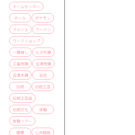
ホームセンター
ホール
ポケモン
マルシェ
ラーメン
ワークショップ
一棟貸し
七夕列車
三島地鶏
会津地鶏
会津木綿
会社
伝統
伝統工芸
伝統工芸品
伝統文化
体験
体験ツアー
健康
公共施設