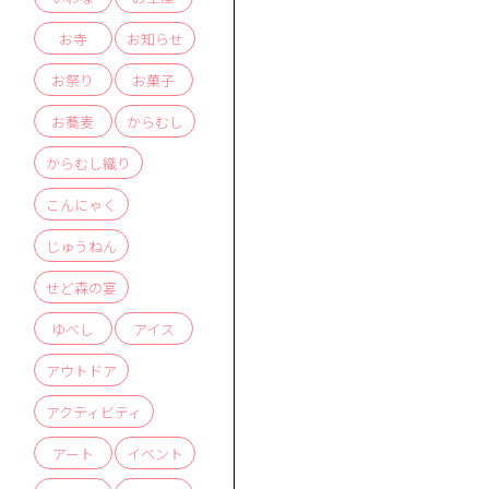
お寺
お知らせ
お祭り
お菓子
お蕎麦
からむし
からむし織り
こんにゃく
じゅうねん
せど森の宴
ゆべし
アイス
かう
す
アウトドア
商品
体験
せ
お
問
い
合
わ
ス
ア
ク
セ
口
アクティビティ
アート
イベント