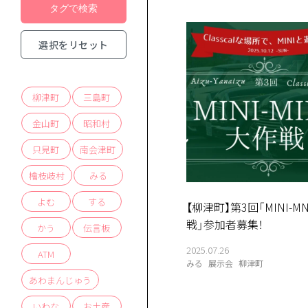
選択をリセット
柳津町
三島町
金山町
昭和村
只見町
南会津町
檜枝岐村
みる
よむ
する
【柳津町】第3回「MINI-M
戦」参加者募集！
かう
伝言板
2025.07.26
ATM
みる
展示会
柳津町
あわまんじゅう
いわな
お土産