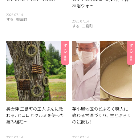
林浴ウォ…
2025.07.14
する
柳津町
2025.07.14
する
三島町
奥会津 三島町の工人さんに教
芋小屋地区のどぶろく職人に
わる、ヒロロとクルミを使った
教わる甘酒づくり。生どぶろく
編み組細…
の試飲も！
2025.07.14
2025.07.14