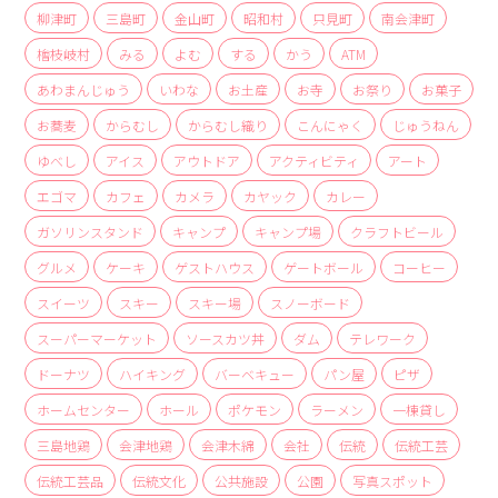
商品
柳津町
三島町
金山町
昭和村
只見町
南会津町
檜枝岐村
みる
よむ
する
かう
ATM
検索
あわまんじゅう
いわな
お土産
お寺
お祭り
お菓子
ABOUT
お蕎麦
からむし
からむし織り
こんにゃく
じゅうねん
相談窓口
ゆべし
アイス
アウトドア
アクティビティ
アート
アクセス
エゴマ
カフェ
カメラ
カヤック
カレー
お問い合わせ
ガソリンスタンド
キャンプ
キャンプ場
クラフトビール
グルメ
ケーキ
ゲストハウス
ゲートボール
コーヒー
スイーツ
スキー
スキー場
スノーボード
スーパーマーケット
ソースカツ丼
ダム
テレワーク
ドーナツ
ハイキング
バーベキュー
パン屋
ピザ
ホームセンター
ホール
ポケモン
ラーメン
一棟貸し
三島地鶏
会津地鶏
会津木綿
会社
伝統
伝統工芸
伝統工芸品
伝統文化
公共施設
公園
写真スポット