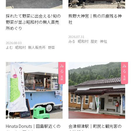
採れたて野菜に出会える！旬の
熊野大神宮｜熊の爪痕残る神
野菜が並ぶ昭和村の無人直売
社
所めぐり
2026.07.31
みる
昭和村
歴史
神社
2026.08.03
よむ
昭和村
無人販売所
野菜
Hinata Donuts｜田島駅近くの
会津柳津駅｜町民と観光客の