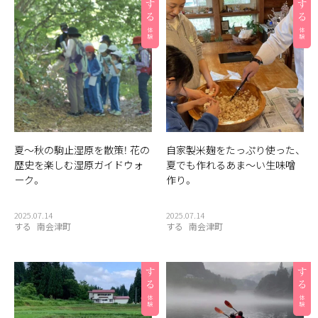
夏〜秋の駒止湿原を散策！ 花の
自家製米麹をたっぷり使った、
歴史を楽しむ湿原ガイドウォ
夏でも作れるあま〜い生味噌
ーク。
作り。
2025.07.14
2025.07.14
する
南会津町
する
南会津町