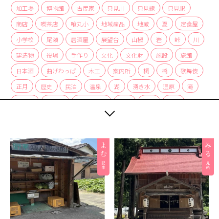
加工場
博物館
古民家
只見川
只見線
只見駅
商店
喫茶店
喰丸小
地域産品
地蔵
夏
定食屋
小学校
尾瀬
居酒屋
展望台
山椒
岩
峠
川
建造物
役場
手作り
文化
文化財
施設
旅館
日本酒
曲げわっぱ
木工
案内所
桐
橋
歌舞伎
正月
歴史
民泊
温泉
湖
湧き水
湿原
滝
炭酸水
炭酸泉
無人販売所
着物
神社
紅茶
紅葉
経木
絶景
編み組み細工
美術館
自然
自然景観
茅葺
蕎麦
薬局
裁ちそば
観光協会
観光案内所
観光物産協会
豆腐
赤カボチャ
足湯
道の駅
郵便局
重要文化財
野菜
釣り
銀行
集落
雑貨
霧幻峡
霧幻峡の渡し
風景
食堂
飲食店
餅
駅