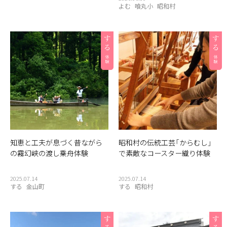
よむ
喰丸小
昭和村
知恵と工夫が息づく昔ながら
昭和村の伝統工芸「からむし」
の霧幻峡の渡し乗舟体験
で素敵なコースター織り体験
2025.07.14
2025.07.14
する
金山町
する
昭和村