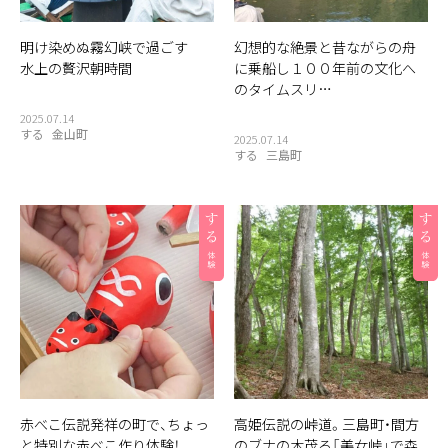
明け染めぬ霧幻峡で過ごす
幻想的な絶景と昔ながらの舟
水上の贅沢朝時間
に乗船し１００年前の文化へ
のタイムスリ…
2025.07.14
する
金山町
2025.07.14
する
三島町
赤べこ伝説発祥の町で、ちょっ
高姫伝説の峠道。三島町・間方
と特別な赤べこ作り体験！
のブナの木茂る「美女峠」で森