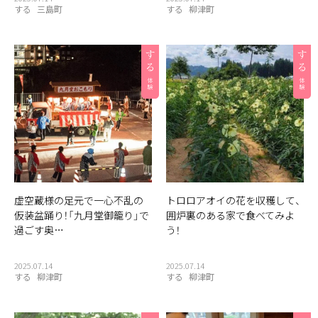
する
三島町
する
柳津町
虚空蔵様の足元で一心不乱の
トロロアオイの花を収穫して、
仮装盆踊り！「九月堂御籠り」で
囲炉裏のある家で食べてみよ
過ごす奥…
う！
2025.07.14
2025.07.14
する
柳津町
する
柳津町