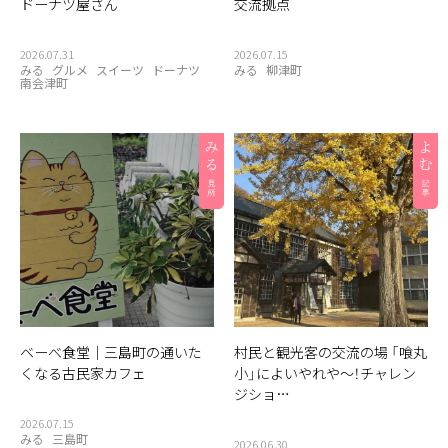
ドーナツ屋さん
交流拠点
2026.07.31
2026.07.15
みる
グルメ
スイーツ
ドーナツ
みる
柳津町
南会津町
ベーべ食堂｜三島町の通いた
村民と観光客の交流の場 「喰丸
くなる古民家カフェ
小」によいやれや〜！チャレン
ジショ…
2026.07.15
みる
三島町
2026.06.30