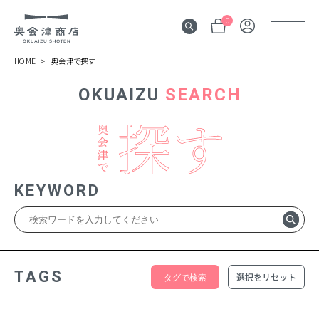
0
HOME
奥会津で探す
OKUAIZU
SEARCH
奥会津
伝言板
みる
見所
KEYWORD
よむ
記事
する
体験
TAGS
選択をリセット
かう