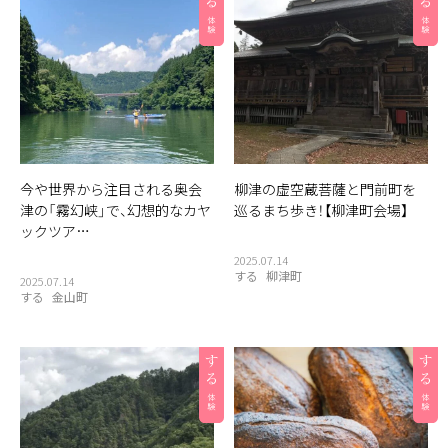
今や世界から注目される奥会
柳津の虚空蔵菩薩と門前町を
津の「霧幻峡」で、幻想的なカヤ
巡るまち歩き！【柳津町会場】
ックツア…
2025.07.14
する
柳津町
2025.07.14
する
金山町