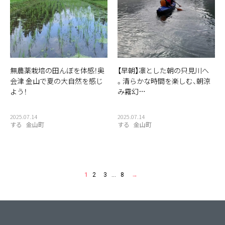
無農薬栽培の田んぼを体感！奥
【早朝】凛とした朝の只見川へ
会津 金山で夏の大自然を感じ
。清らかな時間を楽しむ、朝涼
よう！
み霧幻…
2025.07.14
2025.07.14
する
金山町
する
金山町
1
2
3
…
8
→