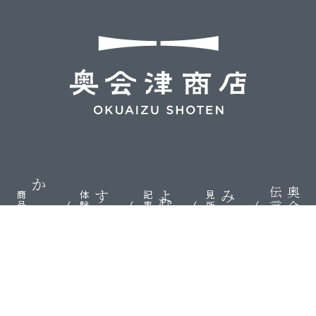
伝言板
奥会津
かう
する
よむ
みる
商品
体験
記事
見所