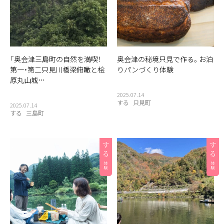
「奥会津三島町の自然を満喫！
奥会津の秘境只見で作る。お泊
第一・第二只見川橋梁俯瞰と桧
りパンづくり体験
原丸山城…
2025.07.14
する
只見町
2025.07.14
する
三島町