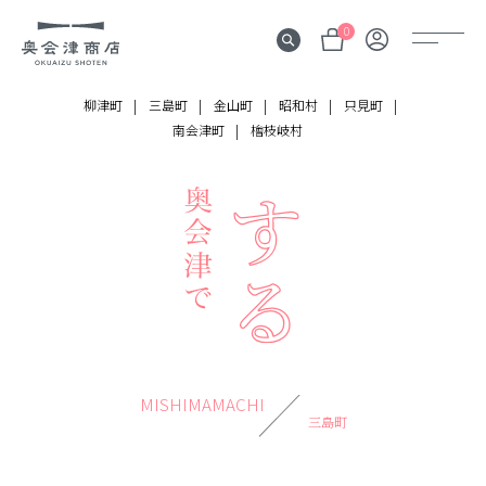
0
柳津町
三島町
金山町
昭和村
只見町
南会津町
檜枝岐村
奥会津
伝言板
みる
見所
よむ
記事
する
MISHIMAMACHI
体験
三島町
かう