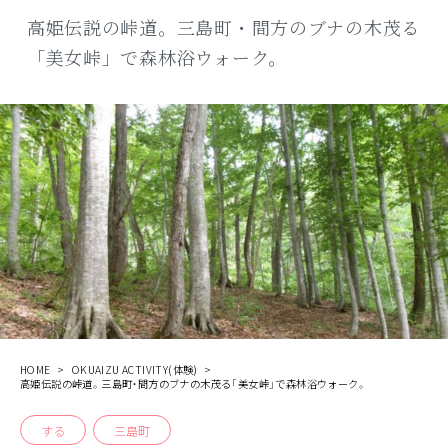
商品
高姫伝説の峠道。三島町・間方のブナの木茂る
「美女峠」で森林浴ウォーク。
検索
ABOUT
相談窓口
アクセス
お問い合わせ
HOME
OKUAIZU ACTIVITY(体験)
高姫伝説の峠道。三島町・間方のブナの木茂る「美女峠」で森林浴ウォーク。
する
三島町