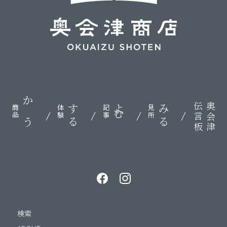
伝言板
奥会津
かう
する
よむ
みる
商品
体験
記事
見所
検索