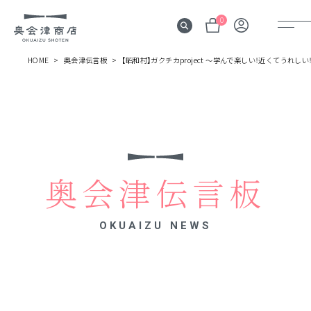
0
HOME
奥会津伝言板
【昭和村】ガクチカproject ～学んで楽しい！近くてうれしい
奥会津
伝言板
みる
見所
奥会津伝言板
よむ
記事
OKUAIZU NEWS
する
体験
かう