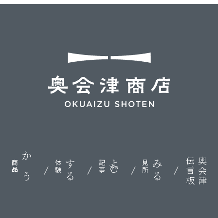
伝言板
奥会津
かう
する
よむ
みる
商品
体験
記事
見所