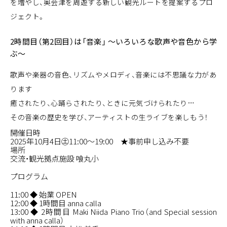
を増やし、奥会津を周遊する新しい観光ルートを提案するプロ
ジェクト。
2時間目（第2回目）は「音楽」 ～いろいろな歌声や音色から学
ぶ～
歌声や楽器の音色、リズムやメロディ、音楽には不思議な力があ
ります
癒されたり、心踊らされたり、ときに元気づけられたり…
その音楽の歴史を学び、アーティストの生ライブを楽しもう！
開催日時
2025年10月4日㊏11:00～19:00 ★事前申し込み不要
場所
交流・観光拠点施設 喰丸小
プログラム
11:00 ◆ 始業 OPEN
12:00 ◆ 1時間目 anna calla
13:00 ◆ 2時間目 Maki Niida Piano Trio（and Special session
with anna calla）