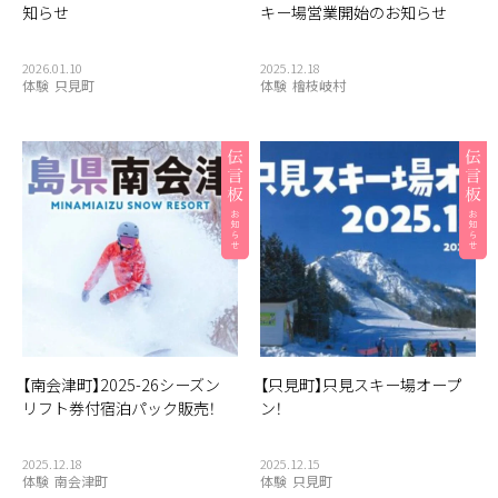
知らせ
キー場営業開始のお知らせ
観光物産協会
豆腐
赤べこ
赤カボチャ
足湯
道の駅
郵便局
重要文化財
野菜
釣り
銀行
集落
雑貨
2026.01.10
2025.12.18
体験
只見町
体験
檜枝岐村
霧幻峡
霧幻峡の渡し
風景
食堂
飲食店
餅
駅
【南会津町】2025-26シーズン
【只見町】只見スキー場オープ
リフト券付宿泊パック販売！
ン！
2025.12.18
2025.12.15
体験
南会津町
体験
只見町