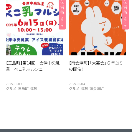
【三島町】第14回 会津中央乳
【南会津町】「大宴会」６年ぶり
業 べこ乳マルシェ
の開催！
2025.06.09
2025.06.04
グルメ
三島町
体験
グルメ
体験
南会津町