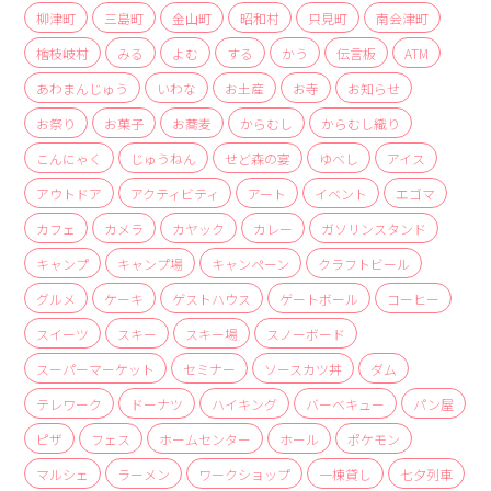
商品
柳津町
三島町
金山町
昭和村
只見町
南会津町
檜枝岐村
みる
よむ
する
かう
伝言板
ATM
検索
あわまんじゅう
いわな
お土産
お寺
お知らせ
ABOUT
お祭り
お菓子
お蕎麦
からむし
からむし織り
相談窓口
こんにゃく
じゅうねん
せど森の宴
ゆべし
アイス
アクセス
アウトドア
アクティビティ
アート
イベント
エゴマ
お問い合わせ
カフェ
カメラ
カヤック
カレー
ガソリンスタンド
キャンプ
キャンプ場
キャンペーン
クラフトビール
グルメ
ケーキ
ゲストハウス
ゲートボール
コーヒー
スイーツ
スキー
スキー場
スノーボード
スーパーマーケット
セミナー
ソースカツ丼
ダム
テレワーク
ドーナツ
ハイキング
バーベキュー
パン屋
ピザ
フェス
ホームセンター
ホール
ポケモン
マルシェ
ラーメン
ワークショップ
一棟貸し
七夕列車