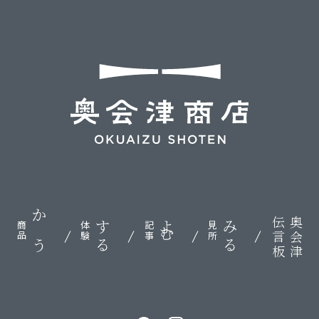
伝言板
奥会津
かう
する
よむ
みる
商品
体験
記事
見所