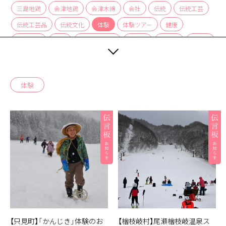
三島地鶏
会津地鶏
会津木綿
会社
伝統
伝統工芸
伝統工芸品
伝統文化
体験
体験ツアー
健康
公共施設
公園
写真スポット
加工場
博物館
古民家
只見川
只見線
只見駅
商店
喫茶店
喰丸小
地域産品
地蔵
夏
奥会津
奥会津全域
奥会津商店
体験
学ぶ
定食屋
小学校
尾瀬
居酒屋
展望台
展示会
山椒
岩
峠
川
建造物
役場
手作り
文化
文化財
新潟県
施設
旅館
日本酒
映画
曲げわっぱ
木こり
木工
案内所
桐
橋
歌舞伎
正月
歴史
民泊
温泉
湖
湧き水
湿原
滝
炭酸水
炭酸泉
無人販売所
着物
神社
紅茶
紅葉
経木
絶景
編み組み細工
美術館
自然
自然体験
自然景観
花火大会
茅葺
蕎麦
薬局
街コン
裁ちそば
見学ツアー
観光協会
観光案内所
【只見町】「かんじき」体験のお
【檜枝岐村】尾瀬檜枝岐温泉ス