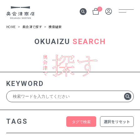
0
HOME
奥会津で探す
検索結果
OKUAIZU
SEARCH
奥会津
伝言板
みる
見所
KEYWORD
よむ
記事
する
体験
TAGS
選択をリセット
かう