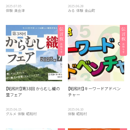
2025.07.05
2025.06.28
体験
奥会津
みる
体験
金山町
【昭和村】第38回 からむし織の
【昭和村】キーワードアドベン
里フェア
チャー
2025.06.15
2025.06.10
グルメ
体験
昭和村
体験
昭和村