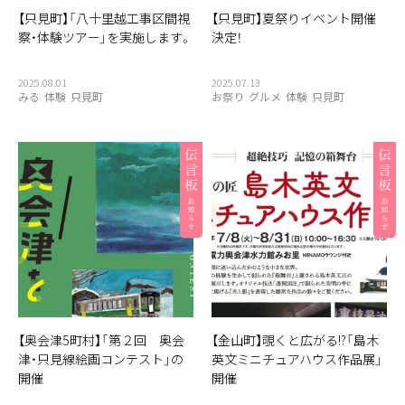
【只見町】「八十里越工事区間視
【只見町】夏祭りイベント開催
察・体験ツアー」を実施します。
決定！
2025.08.01
2025.07.13
みる
体験
只見町
お祭り
グルメ
体験
只見町
【奥会津5町村】「第２回 奥会
【金山町】覗くと広がる!?「島木
津・只見線絵画コンテスト」の
英文ミニチュアハウス作品展」
開催
開催