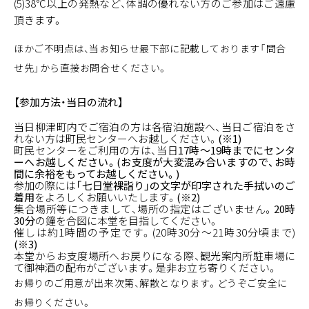
(5)38℃以上の発熱など、体調の優れない方のご参加はご遠慮
頂きます。
ほかご不明点は、当お知らせ最下部に記載しております「問合
せ先」から直接お問合せください。
【参加方法・当日の流れ】
当日柳津町内でご宿泊の方は各宿泊施設へ、当日ご宿泊をさ
れない方は町民センターへお越しください。
(※1)
町民センターをご利用の方は、当日
17時～
19時までにセンタ
ーへお越しください。(お支度が大変混み合いますので、お時
間に余裕をもってお越しください。)
参加の際には
「七日堂裸詣り」の文字が印字された手拭いのご
着用
をよろしくお願いいたします。
(※2)
集合場所等につきまして、場所の指定はございません。
20時
30分
の鐘を合図に本堂を目指してください。
催しは約1時間の予定です。(20時30分～21時30分頃まで)
(※3)
本堂からお支度場所へお戻りになる際、観光案内所駐車場に
て御神酒の配布がございます。是非お立ち寄りください。
お帰りのご用意が出来次第、解散となります。どうぞご安全に
お帰りください。