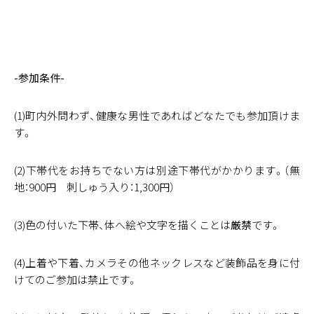
-参加条件-
(1)町内外問わず、健康な男性であればどなたでも参加頂けま
す。
(2)下帯代をお持ちでない方は別途下帯代がかかります。（無
地：900円 刺しゅう入り：1,300円）
(3)色の付いた下帯、体へ絵や文字を描くことは
厳禁
です。
(4)上着や下着、カメラその他ネックレスなど装飾品を身に付
けてのご参加は禁止です。