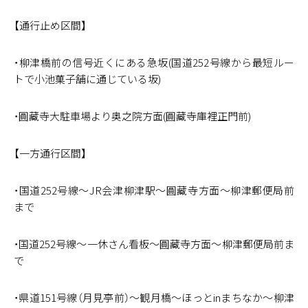
【通行止め区間】
・柳津橋前の信号近くにある急坂(国道252号線から最短ルー
トで小池菓子舗に通じている坂)
・圓藏寺大駐車場より奥之院方面(圓藏寺庫裡正門前)
【一方通行区間】
・国道252号線～JR会津柳津駅～圓藏寺方面～柳津郵便局前
まで
・国道252号線～一休さん看板～圓藏寺方面～柳津郵便局前ま
で
・県道151号線（月見亭前）～観月橋～ほっとinまちなか～柳津