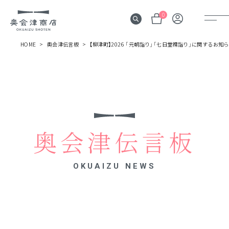
0
HOME
奥会津伝言板
【柳津町】2026 「元朝詣り」「七日堂裸詣り」に関するお知
奥会津
伝言板
みる
見所
奥会津伝言板
よむ
記事
OKUAIZU NEWS
する
体験
かう