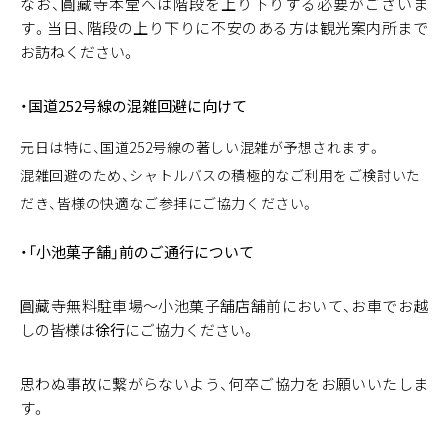
なお、圓藏寺本堂へは階段を上り下りする必要がございま
す。当日、階段の上り下りに不安のある方は観光案内所まで
お訪ねください。
・国道252号線の混雑回避に向けて
元日は特に、国道252号線の著しい混雑が予想されます。
混雑回避のため、シャトルバスの積極的なご利用をご検討いた
だき、皆様の快適なご参拝にご協力ください。
・「小池菓子舗」前のご通行について
圓藏寺無料駐車場～小池菓子舗店舗前において、お車でお越
しの皆様は
徐行
にご協力ください。
思わぬ事故に繋がらないよう、何卒ご協力をお願いいたしま
す。