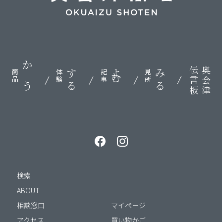
伝言板
奥会津
かう
する
よむ
みる
商品
体験
記事
見所
検索
ABOUT
相談窓口
マイページ
アクセス
買い物かご