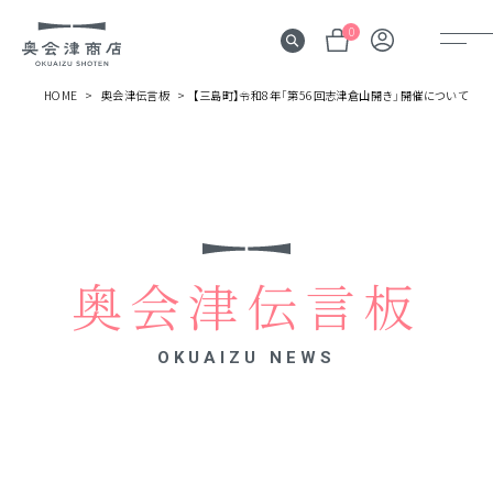
0
HOME
奥会津伝言板
【三島町】令和8年「第56回志津倉山開き」開催について
奥会津
伝言板
みる
見所
奥会津伝言板
よむ
記事
OKUAIZU NEWS
する
体験
かう