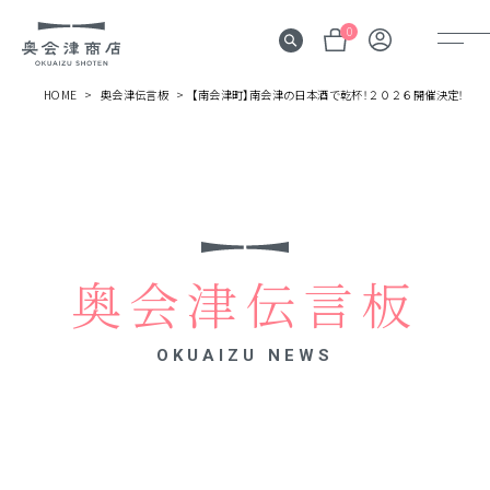
0
HOME
奥会津伝言板
【南会津町】南会津の日本酒で乾杯！２０２６開催決定！
奥会津
伝言板
みる
見所
奥会津伝言板
よむ
記事
OKUAIZU NEWS
する
体験
かう