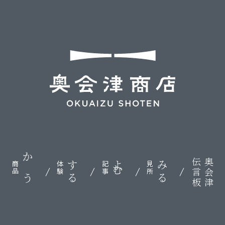
伝言板
奥会津
かう
する
よむ
みる
商品
体験
記事
見所