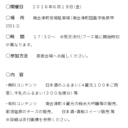
○開催日
２０２６年６月１９日（金）
○場 所
南会津町役場駐車場（南会津町田島字後原甲
3531-1）
○時 間
１７：３０～ ※雨天決行/ブース毎に開始時刻
が異なります。
○参加方法
直接会場へお越しください。
○内 容
・無料コンテンツ 日本酒のふるまい（４蔵元１００本ご用
意）、牛乳のふるまい（３００名様分） 等
・有料コンテンツ 南会津町４蔵元の純米大吟醸等の販売、
那須塩原のチーズの販売、 日本酒・酒粕スイーツ販売 等
※詳細は添付画像を参照ください。