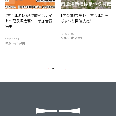
【南会津町】地酒で乾杯しナイ
【南会津町】第17回南会津新そ
ト～花泉酒造編～ 参加者募
ばまつり開催決定！
集中！
2025.09.02
グルメ
南会津町
2025.10.08
体験
南会津町
1
2
3
→