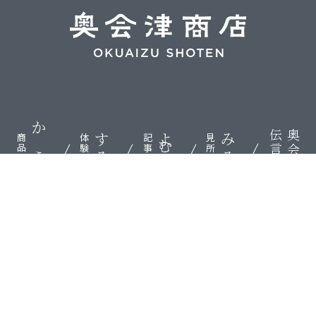
伝言板
奥会津
かう
する
よむ
みる
商品
体験
記事
見所
検索
ABOUT