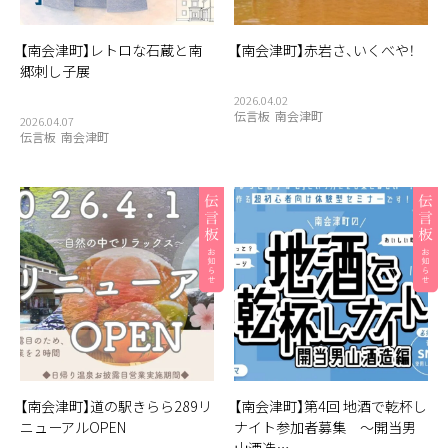
【南会津町】レトロな石蔵と南
【南会津町】赤岩さ、いくべや！
郷刺し子展
2026.04.02
伝言板
南会津町
2026.04.07
伝言板
南会津町
【南会津町】道の駅きらら289リ
【南会津町】第4回 地酒で乾杯し
ニューアルOPEN
ナイト参加者募集 ～開当男
山酒造…