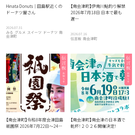
Hinata Donuts｜田島駅近くの
【南会津町】伊南川鮎釣り解禁
ドーナツ屋さん
2026年7月18日 日本で最も
遅…
2026.07.31
みる
グルメ
スイーツ
ドーナツ
南
2026.07.16
会津町
伝言板
南会津町
【南会津町】令和8年度会津田島
【南会津町】南会津の日本酒で
祇園祭 2026年7月22日〜24…
乾杯！２０２６開催決定！