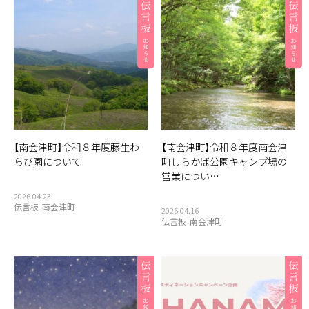
【南会津町】令和８年度藤生わ
【南会津町】令和８年度南会津
らび園について
町しらかば公園キャンプ場の
営業につい…
2026.04.23
伝言板
南会津町
2026.04.16
伝言板
南会津町