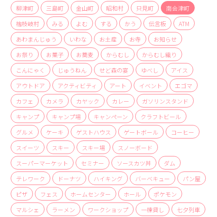
商品
柳津町
三島町
金山町
昭和村
只見町
南会津町
檜枝岐村
みる
よむ
する
かう
伝言板
ATM
検索
あわまんじゅう
いわな
お土産
お寺
お知らせ
ABOUT
お祭り
お菓子
お蕎麦
からむし
からむし織り
相談窓口
こんにゃく
じゅうねん
せど森の宴
ゆべし
アイス
アクセス
アウトドア
アクティビティ
アート
イベント
エゴマ
お問い合わせ
カフェ
カメラ
カヤック
カレー
ガソリンスタンド
キャンプ
キャンプ場
キャンペーン
クラフトビール
グルメ
ケーキ
ゲストハウス
ゲートボール
コーヒー
スイーツ
スキー
スキー場
スノーボード
スーパーマーケット
セミナー
ソースカツ丼
ダム
テレワーク
ドーナツ
ハイキング
バーベキュー
パン屋
ピザ
フェス
ホームセンター
ホール
ポケモン
マルシェ
ラーメン
ワークショップ
一棟貸し
七夕列車