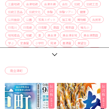
三島地鶏
会津地鶏
会津木綿
会社
伝統
伝統工芸
伝統工芸品
伝統文化
体験
体験ツアー
健康
公共施設
公園
写真スポット
加工場
博物館
古民家
只見川
只見線
只見駅
商店
喫茶店
喰丸小
地域産品
地蔵
夏
奥会津
奥会津全域
奥会津商店
学ぶ
定食屋
小学校
尾瀬
居酒屋
展望台
展示会
山椒
岩
峠
川
建造物
役場
手作り
文化
文化財
新潟県
施設
旅館
日本酒
映画
曲げわっぱ
木こり
木工
案内所
桐
橋
歌舞伎
南会津町
正月
歴史
民泊
温泉
湖
湧き水
湿原
滝
炭酸水
炭酸泉
無人販売所
着物
神社
紅茶
紅葉
経木
絶景
編み組み細工
美術館
自然
自然体験
自然景観
花火大会
茅葺
蕎麦
薬局
街コン
裁ちそば
見学ツアー
観光協会
観光案内所