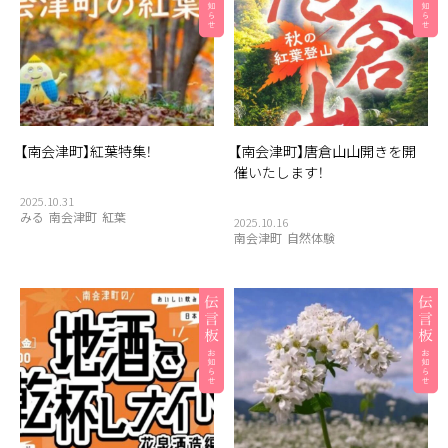
【南会津町】紅葉特集！
【南会津町】唐倉山山開きを開
催いたします！
2025.10.31
みる
南会津町
紅葉
2025.10.16
南会津町
自然体験