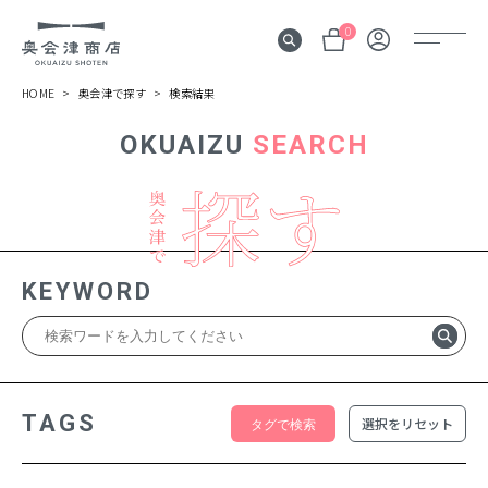
0
HOME
奥会津で探す
検索結果
OKUAIZU
SEARCH
奥会津
伝言板
みる
見所
KEYWORD
よむ
記事
する
体験
TAGS
選択をリセット
かう