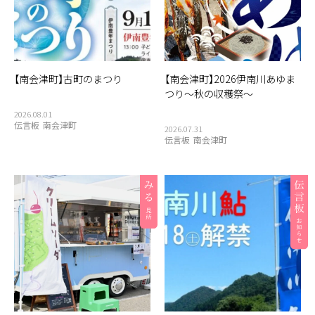
観光物産協会
豆腐
赤べこ
赤カボチャ
足湯
道の駅
郵便局
重要文化財
野菜
釣り
銀行
集落
雑貨
霧幻峡
霧幻峡の渡し
風景
食堂
飲食店
餅
駅
【南会津町】古町のまつり
【南会津町】2026伊南川あゆま
つり～秋の収穫祭～
2026.08.01
伝言板
南会津町
2026.07.31
伝言板
南会津町