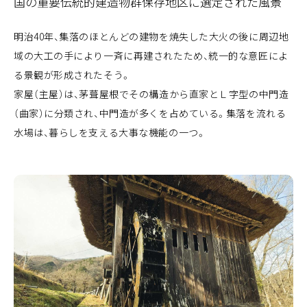
国の重要伝統的建造物群保存地区に選定された風景
明治40年、集落のほとんどの建物を焼失した大火の後に周辺地
域の大工の手により一斉に再建されたため、統一的な意匠によ
る景観が形成されたそう。
家屋（主屋）は、茅葺屋根でその構造から直家とＬ字型の中門造
（曲家）に分類され、中門造が多くを占めている。集落を流れる
水場は、暮らしを支える大事な機能の一つ。