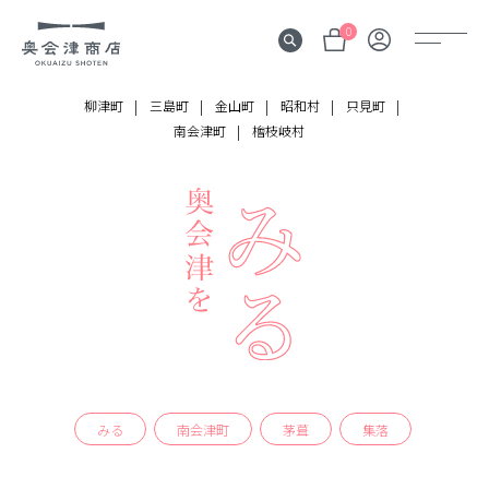
0
柳津町
三島町
金山町
昭和村
只見町
南会津町
檜枝岐村
奥会津
伝言板
みる
見所
よむ
記事
する
体験
みる
南会津町
茅葺
集落
かう