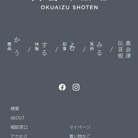
伝言板
奥会津
かう
する
よむ
みる
商品
体験
記事
見所
検索
ABOUT
相談窓口
マイページ
アクセス
買い物かご