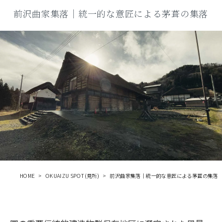
商品
前沢曲家集落｜統一的な意匠による茅葺の集落
検索
ABOUT
相談窓口
アクセス
お問い合わせ
HOME
OKUAIZU SPOT(見所)
前沢曲家集落｜統一的な意匠による茅葺の集落