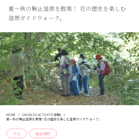
商品
夏〜秋の駒止湿原を散策！ 花の歴史を楽しむ
湿原ガイドウォーク。
検索
ABOUT
相談窓口
アクセス
お問い合わせ
HOME
OKUAIZU ACTIVITY(体験)
夏〜秋の駒止湿原を散策！ 花の歴史を楽しむ湿原ガイドウォーク。
する
南会津町