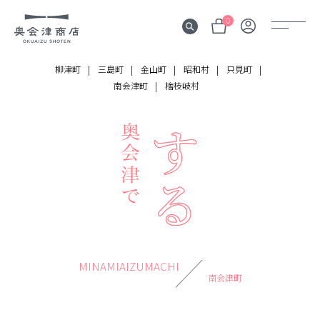
0
柳津町
三島町
金山町
昭和村
只見町
南会津町
檜枝岐村
奥会津
伝言板
みる
見所
よむ
記事
する
MINAMIAIZUMACHI
体験
南会津町
かう