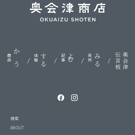
伝言板
奥会津
かう
する
よむ
みる
商品
体験
記事
見所
検索
ABOUT