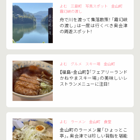
よむ
三島町
写真スポット
金山町
霧幻峡の渡し
舟で川を渡って集落散策！ 「霧幻峡
の渡し」は一度は行くべき奥会津
の周遊スポット！
よむ
グルメ
スキー場
金山町
【福島・金山町】「フェアリーランド
かねやまスキー場」の美味しいレ
ストランメニューに注目！
よむ
ラーメン
金山町
食堂
金山町のラーメン屋「ひょっとこ
亭」。奥会津では珍しい背脂を堪能