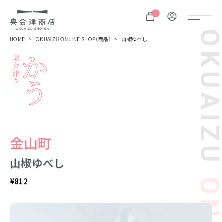
0
HOME
OKUAIZU ONLINE SHOP（商品）
山椒ゆべし
奥会津
伝言板
みる
見所
金山町
よむ
記事
山椒ゆべし
する
¥
812
体験
かう