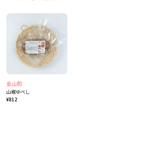
金山町
山椒ゆべし
¥
812