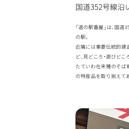
国道352号線
「道の駅番屋」は、国道
の駅。
近隣には重要伝統的建
ど、見どころ・遊びどこ
たていわ在来種のそば栽
の特産品を取り揃えて