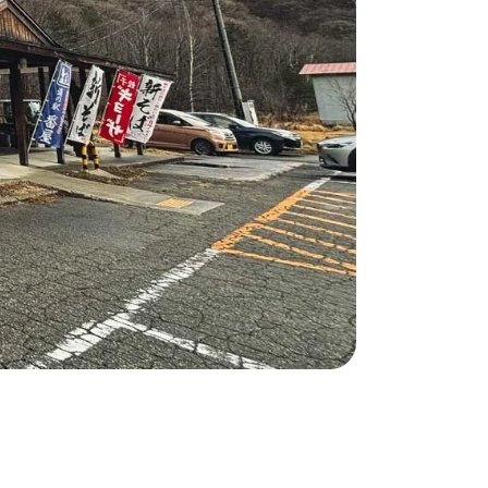
奥会津
かう
商品