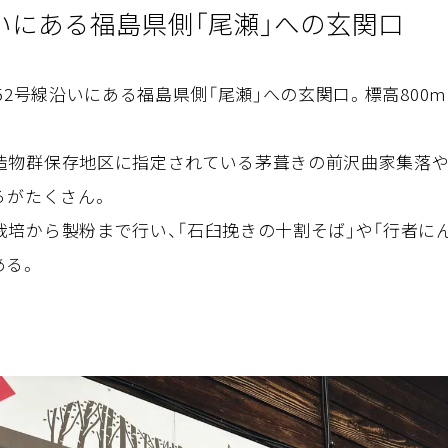
沿いにある福島県側「尾瀬」への玄関口
352号線沿いにある福島県側「尾瀬」への玄関口。標高80
造物群保存地区に指定されている茅葺きの前沢曲家集落
ろがたくさん。
培から製粉まで行い、「石臼挽きの十割そば」や「行者に
ある。