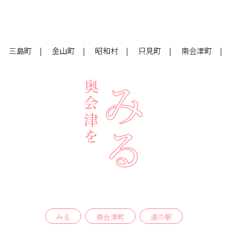
三島町
金山町
昭和村
只見町
南会津町
みる
南会津町
道の駅