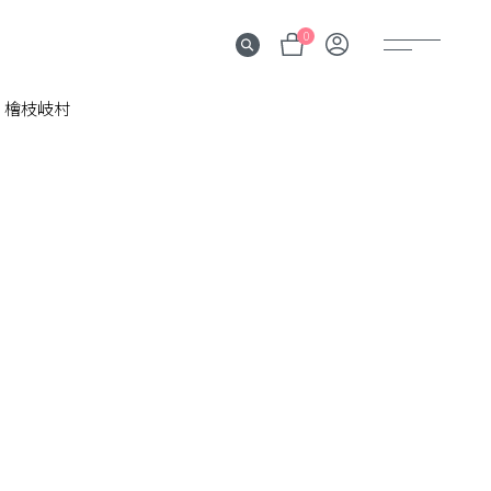
0
檜枝岐村