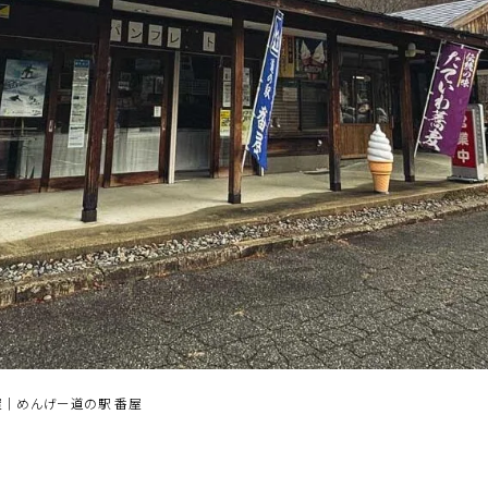
よむ
みる
伝言板
記事
見所
屋｜めんげー道の駅 番屋
相
談
窓
ABOUT
検索