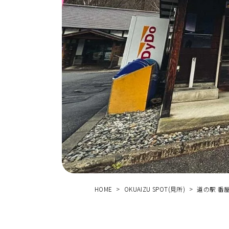
する
体験
HOME
OKUAIZU SPOT(見所)
道の駅 番
せ
お
問
い
合
わ
ス
ア
ク
セ
口