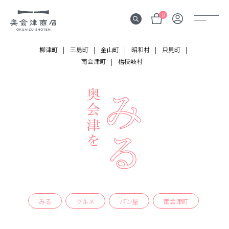
0
柳津町
三島町
金山町
昭和村
只見町
南会津町
檜枝岐村
奥会津
伝言板
みる
見所
よむ
記事
する
体験
みる
グルメ
パン屋
南会津町
かう