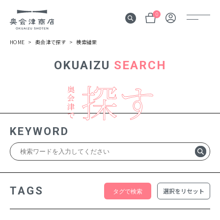
0
HOME
奥会津で探す
検索結果
OKUAIZU
SEARCH
奥会津
伝言板
みる
見所
KEYWORD
よむ
記事
する
体験
TAGS
選択をリセット
かう