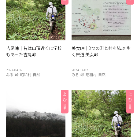
三島地鶏
会津地鶏
会津木綿
会社
伝統
伝統工芸
伝統工芸品
伝統文化
体験
体験ツアー
健康
公共施設
公園
写真スポット
加工場
博物館
古民家
只見川
只見線
只見駅
商店
喫茶店
喰丸小
地域産品
地蔵
夏
奥会津
奥会津全域
奥会津商店
吉尾峠｜昔は山頂近くに学校
美女峠｜3つの町と村を結ぶ 歩
学ぶ
定食屋
小学校
尾瀬
居酒屋
展望台
もあった吉尾峠
く県道 美女峠
展示会
山椒
岩
峠
川
建造物
役場
手作り
2024.04.02
2024.04.02
文化
文化財
新潟県
施設
旅館
日本酒
映画
みる
峠
昭和村
自然
みる
峠
昭和村
自然
曲げわっぱ
木こり
木工
案内所
桐
橋
歌舞伎
正月
歴史
民泊
温泉
湖
湧き水
湿原
滝
炭酸水
炭酸泉
無人販売所
着物
神社
紅茶
紅葉
経木
絶景
編み組み細工
美術館
自然
自然体験
自然景観
花火大会
茅葺
蕎麦
薬局
街コン
裁ちそば
見学ツアー
観光協会
観光案内所