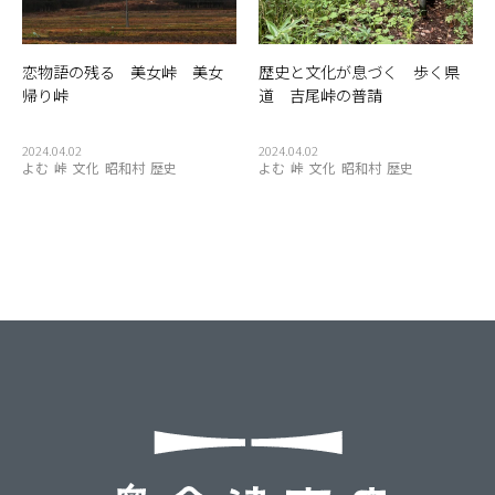
観光物産協会
豆腐
赤べこ
赤カボチャ
足湯
道の駅
郵便局
重要文化財
野菜
釣り
銀行
集落
雑貨
恋物語の残る 美女峠 美女
歴史と文化が息づく 歩く県
霧幻峡
霧幻峡の渡し
風景
食堂
飲食店
餅
駅
帰り峠
道 吉尾峠の普請
2024.04.02
2024.04.02
よむ
峠
文化
昭和村
歴史
よむ
峠
文化
昭和村
歴史