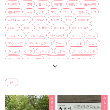
商品
柳津町
三島町
金山町
昭和村
只見町
南会津町
檜枝岐村
みる
よむ
する
かう
伝言板
ATM
検索
あわまんじゅう
いわな
お土産
お寺
お知らせ
ABOUT
お祭り
お菓子
お蕎麦
からむし
からむし織り
相談窓口
こんにゃく
じゅうねん
せど森の宴
ゆべし
アイス
アクセス
アウトドア
アクティビティ
アート
イベント
エゴマ
お問い合わせ
カフェ
カメラ
カヤック
カレー
ガソリンスタンド
キャンプ
キャンプ場
キャンペーン
クラフトビール
グルメ
ケーキ
ゲストハウス
ゲートボール
コーヒー
スイーツ
スキー
スキー場
スノーボード
峠
スーパーマーケット
セミナー
ソースカツ丼
ダム
テレワーク
ドーナツ
ハイキング
バーベキュー
パン屋
ピザ
フェス
ホームセンター
ホール
ポケモン
マルシェ
ラーメン
ワークショップ
一棟貸し
七夕列車