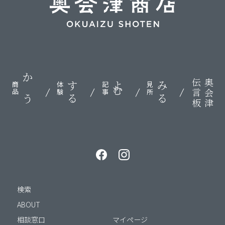
伝言板
奥会津
かう
する
よむ
みる
商品
体験
記事
見所
検索
ABOUT
相談窓口
マイページ