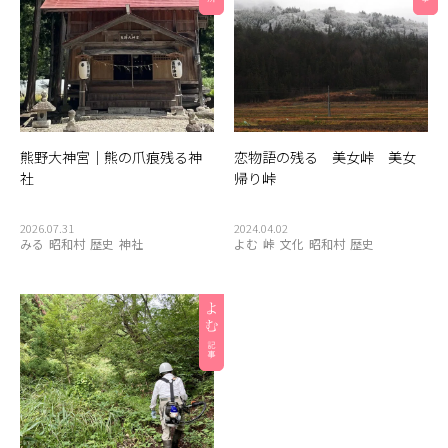
三島地鶏
会津地鶏
会津木綿
会社
伝統
伝統工芸
伝統工芸品
伝統文化
体験
体験ツアー
健康
公共施設
公園
写真スポット
加工場
博物館
古民家
只見川
只見線
只見駅
商店
喫茶店
喰丸小
地域産品
地蔵
夏
奥会津
奥会津全域
奥会津商店
熊野大神宮｜熊の爪痕残る神
恋物語の残る 美女峠 美女
学ぶ
定食屋
小学校
尾瀬
居酒屋
展望台
社
帰り峠
展示会
山椒
岩
峠
川
建造物
役場
手作り
2026.07.31
2024.04.02
文化
文化財
新潟県
施設
旅館
日本酒
映画
みる
昭和村
歴史
神社
よむ
峠
文化
昭和村
歴史
曲げわっぱ
木こり
木工
案内所
桐
橋
歌舞伎
正月
歴史
民泊
温泉
湖
湧き水
湿原
滝
炭酸水
炭酸泉
無人販売所
着物
神社
紅茶
紅葉
経木
絶景
編み組み細工
美術館
自然
自然体験
自然景観
花火大会
茅葺
蕎麦
薬局
街コン
裁ちそば
見学ツアー
観光協会
観光案内所