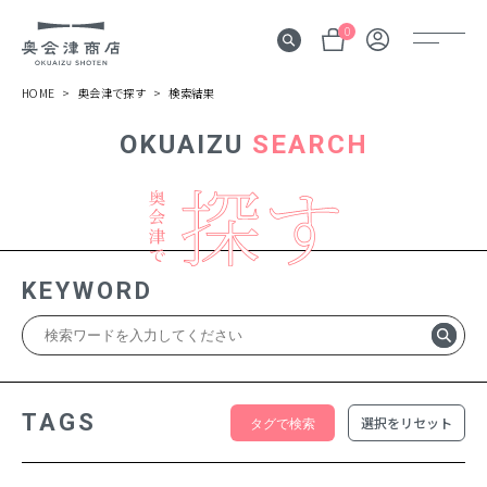
0
HOME
奥会津で探す
検索結果
OKUAIZU
SEARCH
奥会津
伝言板
みる
見所
KEYWORD
よむ
記事
する
体験
TAGS
選択をリセット
かう