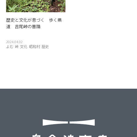
観光物産協会
豆腐
赤べこ
赤カボチャ
足湯
道の駅
郵便局
重要文化財
野菜
釣り
銀行
集落
雑貨
歴史と文化が息づく 歩く県
霧幻峡
霧幻峡の渡し
風景
食堂
飲食店
餅
駅
道 吉尾峠の普請
2024.04.02
よむ
峠
文化
昭和村
歴史