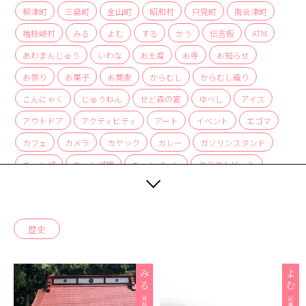
商品
柳津町
三島町
金山町
昭和村
只見町
南会津町
檜枝岐村
みる
よむ
する
かう
伝言板
ATM
検索
あわまんじゅう
いわな
お土産
お寺
お知らせ
ABOUT
お祭り
お菓子
お蕎麦
からむし
からむし織り
相談窓口
こんにゃく
じゅうねん
せど森の宴
ゆべし
アイス
アクセス
アウトドア
アクティビティ
アート
イベント
エゴマ
お問い合わせ
カフェ
カメラ
カヤック
カレー
ガソリンスタンド
キャンプ
キャンプ場
キャンペーン
クラフトビール
グルメ
ケーキ
ゲストハウス
ゲートボール
コーヒー
スイーツ
スキー
スキー場
スノーボード
歴史
スーパーマーケット
セミナー
ソースカツ丼
ダム
テレワーク
ドーナツ
ハイキング
バーベキュー
パン屋
ピザ
フェス
ホームセンター
ホール
ポケモン
マルシェ
ラーメン
ワークショップ
一棟貸し
七夕列車