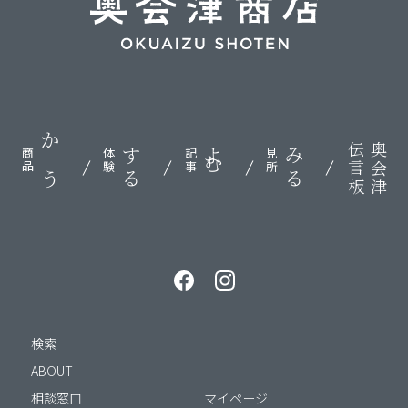
伝言板
奥会津
かう
する
よむ
みる
商品
体験
記事
見所
検索
ABOUT
相談窓口
マイページ