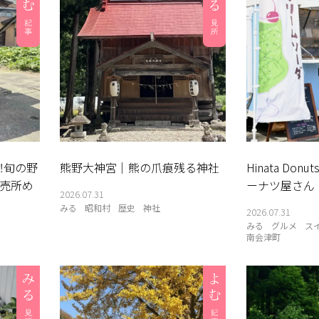
！旬の野
熊野大神宮｜熊の爪痕残る神社
Hinata Do
売所め
ーナツ屋さん
2026.07.31
みる
昭和村
歴史
神社
2026.07.31
みる
グルメ
ス
南会津町
菜