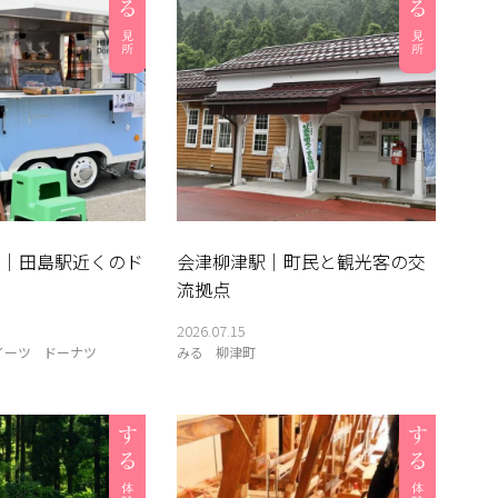
nuts｜田島駅近くのド
会津柳津駅｜町民と観光客の交
流拠点
2026.07.15
イーツ
ドーナツ
みる
柳津町