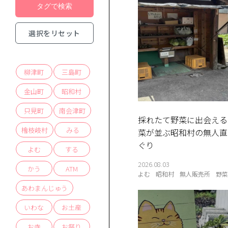
選択をリセット
柳津町
三島町
金山町
昭和村
只見町
南会津町
採れたて野菜に出会える
檜枝岐村
みる
菜が並ぶ昭和村の無人直
ぐり
よむ
する
2026.08.03
かう
ATM
よむ
昭和村
無人販売所
野
あわまんじゅう
いわな
お土産
お寺
お祭り