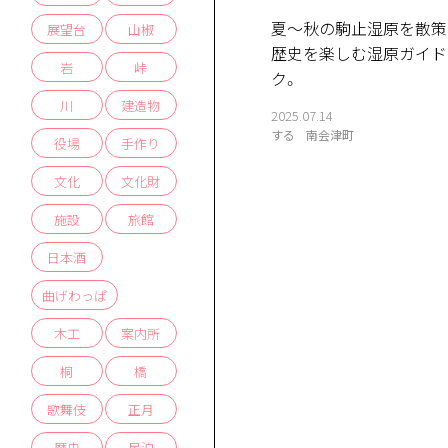
夏〜秋の駒止湿原を散策！
展望台
山椒
歴史を楽しむ湿原ガイド
岩
峠
ク。
川
建造物
2025.07.14
する
南会津町
役場
手作り
文化
文化財
施設
旅館
日本酒
曲げわっぱ
木工
案内所
桐
橋
歌舞伎
正月
歴史
民泊