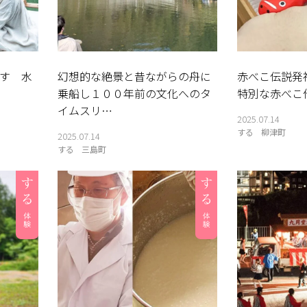
す 水
幻想的な絶景と昔ながらの舟に
赤べこ伝説発
乗船し１００年前の文化へのタ
特別な赤べこ
イムスリ…
2025.07.14
する
柳津町
2025.07.14
する
三島町