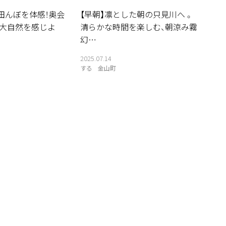
田んぼを体感！奥会
【早朝】凛とした朝の只見川へ 。
の大自然を感じよ
清らかな時間を楽しむ、朝涼み霧
幻…
2025.07.14
する
金山町