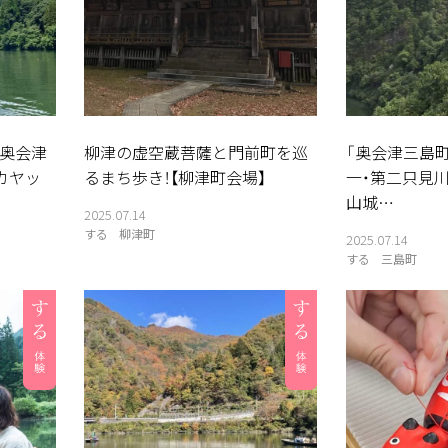
奥会津
柳津の虚空蔵菩薩と門前町を巡
「奥会津三島
カヤッ
るまち歩き！【柳津町会場】
一・第二只見
山城…
2025.07.14
する
柳津町
2025.07.14
する
三島町