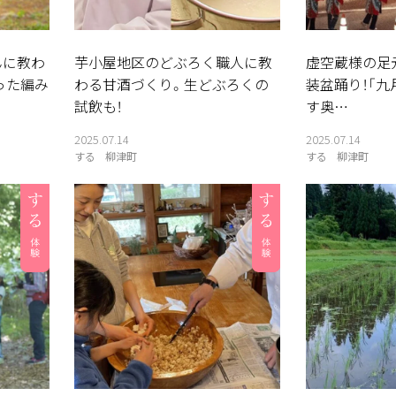
んに教わ
芋小屋地区のどぶろく職人に教
虚空蔵様の足
った編み
わる甘酒づくり。生どぶろくの
装盆踊り！「九
試飲も！
す奥…
2025.07.14
2025.07.14
する
柳津町
する
柳津町