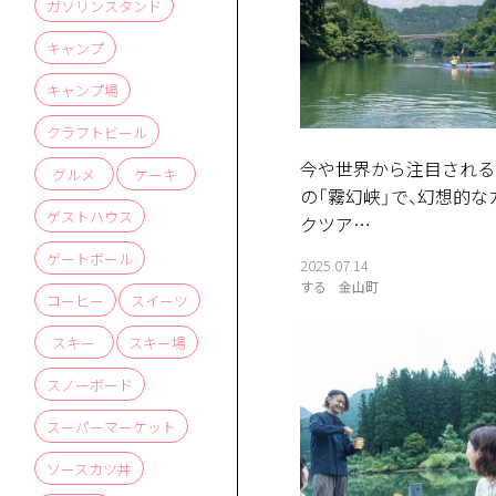
ガソリンスタンド
キャンプ
キャンプ場
クラフトビール
今や世界から注目される
グルメ
ケーキ
の「霧幻峡」で、幻想的な
ゲストハウス
クツア…
ゲートボール
2025.07.14
する
金山町
コーヒー
スイーツ
スキー
スキー場
スノーボード
スーパーマーケット
ソースカツ丼