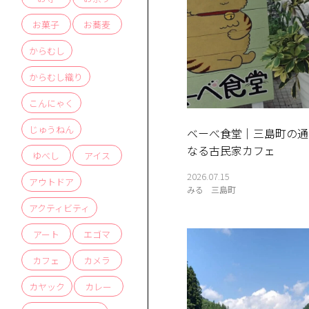
お菓子
お蕎麦
からむし
からむし織り
こんにゃく
じゅうねん
ベーべ食堂｜三島町の通
なる古民家カフェ
ゆべし
アイス
2026.07.15
アウトドア
みる
三島町
アクティビティ
かう
す
アート
エゴマ
商品
体験
せ
お
問
い
合
わ
ス
ア
ク
セ
口
カフェ
カメラ
カヤック
カレー