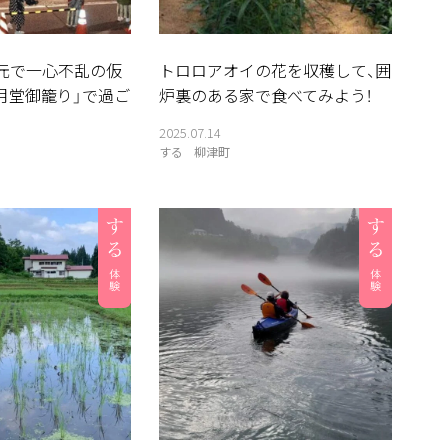
元で一心不乱の仮
トロロアオイの花を収穫して、囲
月堂御籠り」で過ご
炉裏のある家で食べてみよう！
2025.07.14
する
柳津町