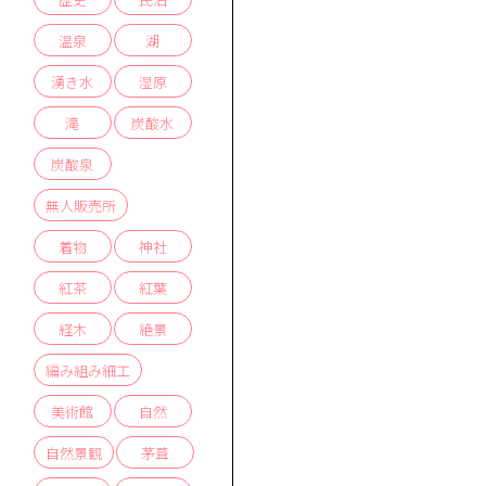
温泉
湖
湧き水
湿原
滝
炭酸水
炭酸泉
無人販売所
着物
神社
紅茶
紅葉
経木
絶景
編み組み細工
美術館
自然
自然景観
茅葺