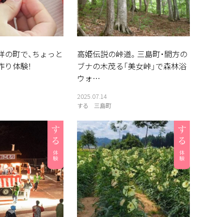
祥の町で、ちょっと
高姫伝説の峠道。三島町・間方の
作り体験！
ブナの木茂る「美女峠」で森林浴
ウォ…
2025.07.14
する
三島町