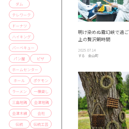
ダム
テレワーク
ドーナツ
明け染めぬ霧幻峡で過ご
ハイキング
上の贅沢朝時間
バーベキュー
2025.07.14
する
金山町
パン屋
ピザ
ホームセンター
ホール
ポケモン
ラーメン
一棟貸し
三島地鶏
会津地鶏
会津木綿
会社
伝統
伝統工芸