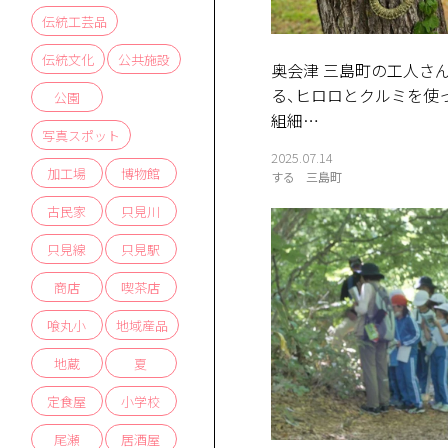
伝統工芸品
伝統文化
公共施設
奥会津 三島町の工人さ
る、ヒロロとクルミを使
公園
組細…
写真スポット
2025.07.14
加工場
博物館
する
三島町
古民家
只見川
只見線
只見駅
商店
喫茶店
喰丸小
地域産品
地蔵
夏
定食屋
小学校
尾瀬
居酒屋