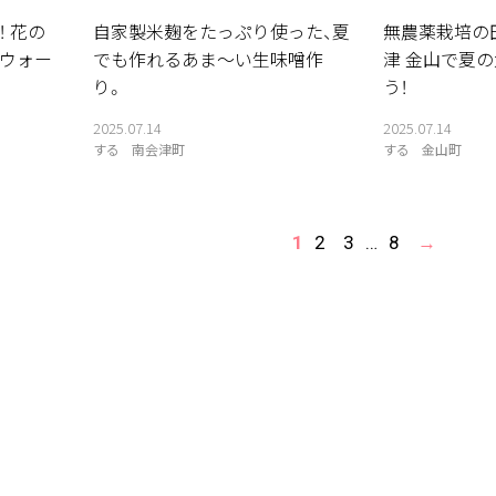
 花の
自家製米麹をたっぷり使った、夏
無農薬栽培の
ウォー
でも作れるあま〜い生味噌作
津 金山で夏
り。
う！
2025.07.14
2025.07.14
する
南会津町
する
金山町
1
2
3
…
8
→