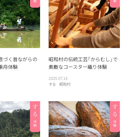
息づく昔ながらの
昭和村の伝統工芸「からむし」で
乗舟体験
素敵なコースター織り体験
2025.07.14
する
昭和村
伝言板
奥会津