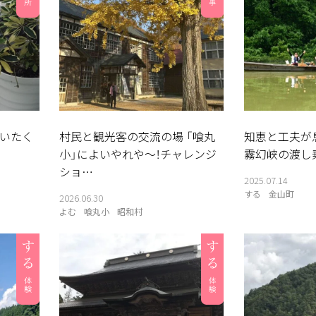
いたく
村民と観光客の交流の場 「喰丸
知恵と工夫が
小」によいやれや〜！チャレンジ
霧幻峡の渡し
ショ…
2025.07.14
する
金山町
2026.06.30
よむ
喰丸小
昭和村
る
よむ
みる
記事
見所
相
談
窓
ABOUT
検索