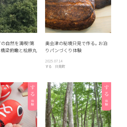
町の自然を満喫！第
奥会津の秘境只見で作る。お泊
川橋梁俯瞰と桧原丸
りパンづくり体験
2025.07.14
する
只見町