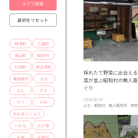
選択をリセット
柳津町
三島町
金山町
昭和村
只見町
南会津町
採れたて野菜に出会える
檜枝岐村
みる
菜が並ぶ昭和村の無人直
ぐり
よむ
する
2026.08.03
かう
ATM
よむ
昭和村
無人販売所
野
あわまんじゅう
いわな
お土産
お寺
お祭り