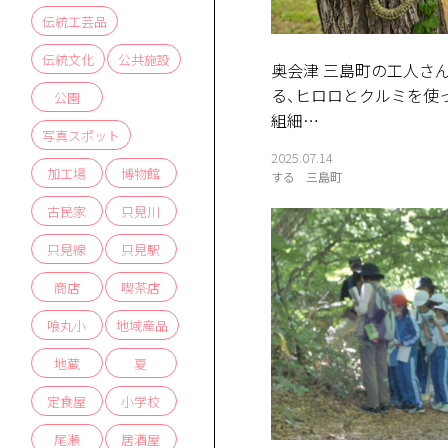
伝統工芸品
伝統文化
公共施設
奥会津 三島町の工人さ
る、ヒロロとクルミを使
公園
組細…
写真スポット
2025.07.14
加工場
博物館
する
三島町
古民家
只見川
只見線
只見駅
商店
喫茶店
喰丸小
地域産品
地蔵
夏
定食屋
小学校
尾瀬
居酒屋