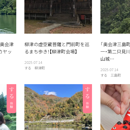
奥会津
柳津の虚空蔵菩薩と門前町を巡
「奥会津三島
カヤッ
るまち歩き！【柳津町会場】
一・第二只見
山城…
2025.07.14
する
柳津町
2025.07.14
する
三島町