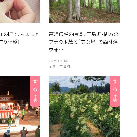
祥の町で、ちょっと
高姫伝説の峠道。三島町・間方の
作り体験！
ブナの木茂る「美女峠」で森林浴
ウォ…
2025.07.14
する
三島町