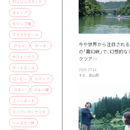
ガソリンスタンド
キャンプ
キャンプ場
クラフトビール
今や世界から注目される
グルメ
ケーキ
の「霧幻峡」で、幻想的な
ゲストハウス
クツア…
ゲートボール
2025.07.14
する
金山町
コーヒー
スイーツ
スキー
スキー場
スノーボード
スーパーマーケット
ソースカツ丼