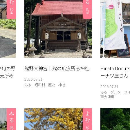
！旬の野
熊野大神宮｜熊の爪痕残る神社
Hinata Do
売所め
ーナツ屋さん
2026.07.31
みる
昭和村
歴史
神社
2026.07.31
みる
グルメ
ス
南会津町
菜