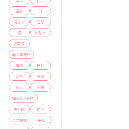
温泉
湖
湧き水
湿原
滝
炭酸水
炭酸泉
無人販売所
着物
神社
紅茶
紅葉
経木
絶景
編み組み細工
美術館
自然
自然景観
茅葺