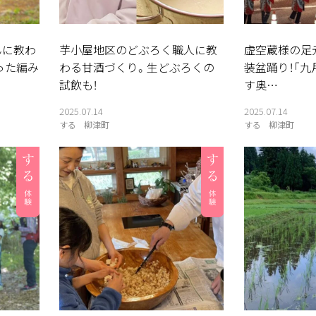
んに教わ
芋小屋地区のどぶろく職人に教
虚空蔵様の足
った編み
わる甘酒づくり。生どぶろくの
装盆踊り！「九
試飲も！
す奥…
2025.07.14
2025.07.14
する
柳津町
する
柳津町