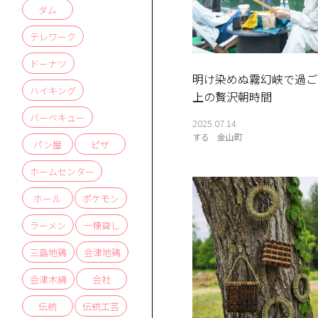
ダム
テレワーク
ドーナツ
明け染めぬ霧幻峡で過ご
ハイキング
上の贅沢朝時間
バーベキュー
2025.07.14
する
金山町
パン屋
ピザ
ホームセンター
ホール
ポケモン
ラーメン
一棟貸し
三島地鶏
会津地鶏
会津木綿
会社
伝統
伝統工芸