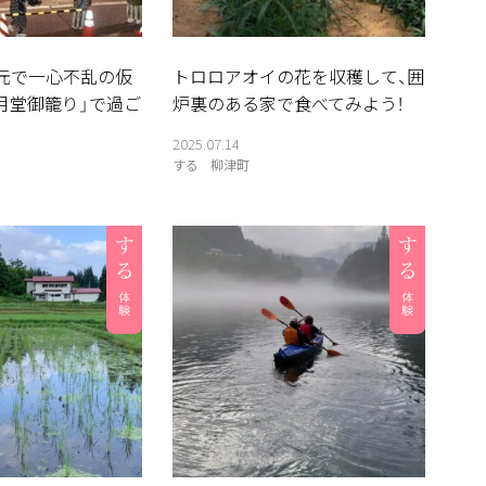
元で一心不乱の仮
トロロアオイの花を収穫して、囲
月堂御籠り」で過ご
炉裏のある家で食べてみよう！
2025.07.14
する
柳津町