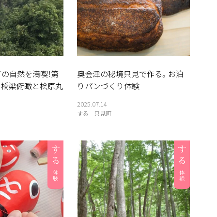
町の自然を満喫！第
奥会津の秘境只見で作る。お泊
川橋梁俯瞰と桧原丸
りパンづくり体験
2025.07.14
する
只見町