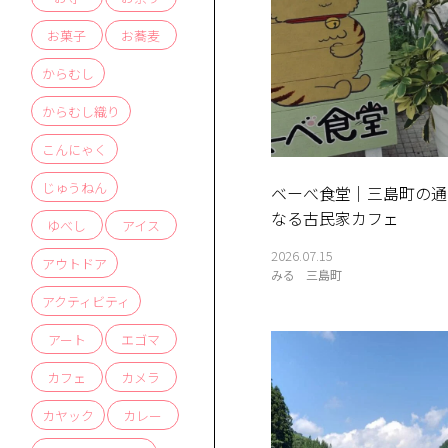
お菓子
お蕎麦
からむし
からむし織り
こんにゃく
じゅうねん
ベーべ食堂｜三島町の通
なる古民家カフェ
ゆべし
アイス
2026.07.15
アウトドア
みる
三島町
アクティビティ
かう
す
アート
エゴマ
商品
体験
せ
お
問
い
合
わ
ス
ア
ク
セ
口
カフェ
カメラ
カヤック
カレー