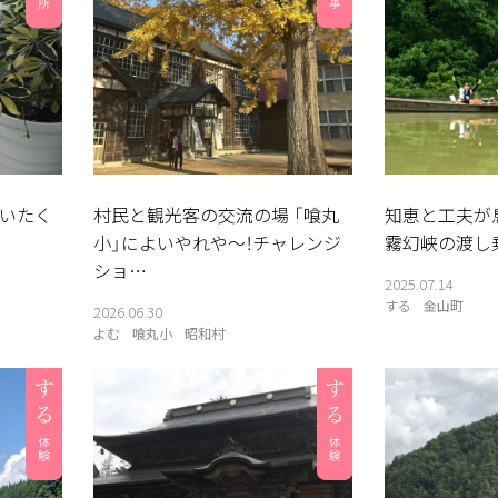
いたく
村民と観光客の交流の場 「喰丸
知恵と工夫が
小」によいやれや〜！チャレンジ
霧幻峡の渡し
ショ…
2025.07.14
する
金山町
2026.06.30
よむ
喰丸小
昭和村
る
よむ
みる
記事
見所
相
談
窓
ABOUT
検索