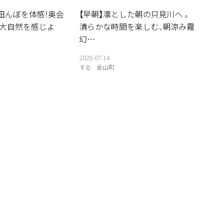
田んぼを体感！奥会
【早朝】凛とした朝の只見川へ 。
の大自然を感じよ
清らかな時間を楽しむ、朝涼み霧
幻…
2025.07.14
する
金山町