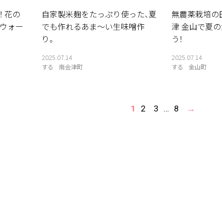
 花の
自家製米麹をたっぷり使った、夏
無農薬栽培の
ウォー
でも作れるあま〜い生味噌作
津 金山で夏
り。
う！
2025.07.14
2025.07.14
する
南会津町
する
金山町
1
2
3
…
8
→