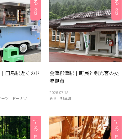
nuts｜田島駅近くのド
会津柳津駅｜町民と観光客の交
流拠点
2026.07.15
イーツ
ドーナツ
みる
柳津町