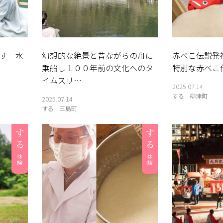
す 水
幻想的な絶景と昔ながらの舟に
赤べこ伝説発
乗船し１００年前の文化へのタ
特別な赤べこ
イムスリ…
2025.07.14
する
柳津町
2025.07.14
する
三島町