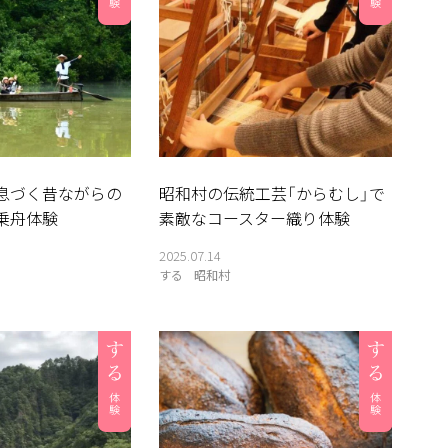
息づく昔ながらの
昭和村の伝統工芸「からむし」で
乗舟体験
素敵なコースター織り体験
2025.07.14
する
昭和村
伝言板
奥会津