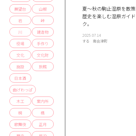
夏〜秋の駒止湿原を散策！
展望台
山椒
歴史を楽しむ湿原ガイド
岩
峠
ク。
川
建造物
2025.07.14
する
南会津町
役場
手作り
文化
文化財
施設
旅館
日本酒
曲げわっぱ
木工
案内所
桐
橋
歌舞伎
正月
歴史
民泊