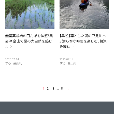
無農薬栽培の田んぼを体感！奥
【早朝】凛とした朝の只見川へ
会津 金山で夏の大自然を感じ
。清らかな時間を楽しむ、朝涼
よう！
み霧幻…
2025.07.14
2025.07.14
する
金山町
する
金山町
1
2
3
…
8
→