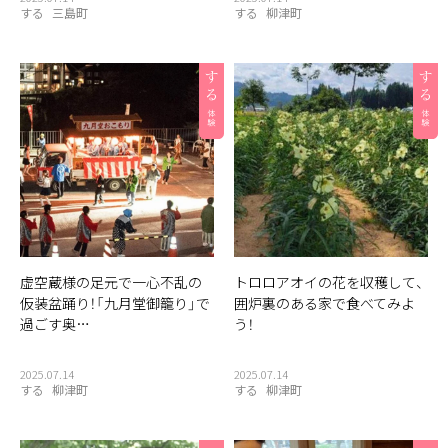
する
三島町
する
柳津町
虚空蔵様の足元で一心不乱の
トロロアオイの花を収穫して、
仮装盆踊り！「九月堂御籠り」で
囲炉裏のある家で食べてみよ
過ごす奥…
う！
2025.07.14
2025.07.14
する
柳津町
する
柳津町