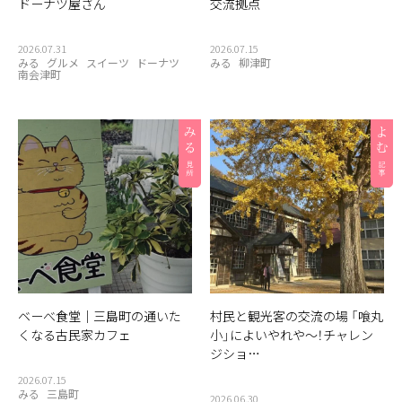
ドーナツ屋さん
交流拠点
2026.07.31
2026.07.15
みる
グルメ
スイーツ
ドーナツ
みる
柳津町
南会津町
ベーべ食堂｜三島町の通いた
村民と観光客の交流の場 「喰丸
くなる古民家カフェ
小」によいやれや〜！チャレン
ジショ…
2026.07.15
みる
三島町
2026.06.30