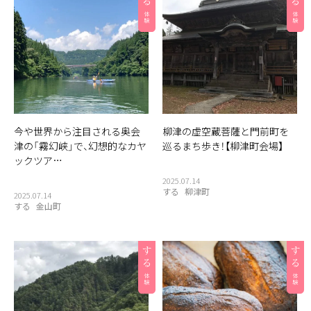
今や世界から注目される奥会
柳津の虚空蔵菩薩と門前町を
津の「霧幻峡」で、幻想的なカヤ
巡るまち歩き！【柳津町会場】
ックツア…
2025.07.14
する
柳津町
2025.07.14
する
金山町