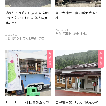
採れたて野菜に出会える！旬の
熊野大神宮｜熊の爪痕残る神
野菜が並ぶ昭和村の無人直売
社
所めぐり
2026.07.31
みる
昭和村
歴史
神社
2026.08.03
よむ
昭和村
無人販売所
野菜
Hinata Donuts｜田島駅近くの
会津柳津駅｜町民と観光客の