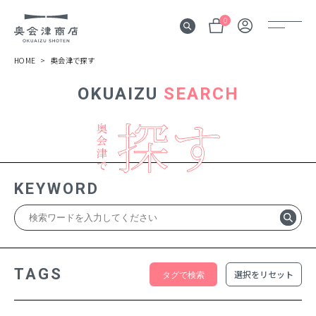
0
HOME
奥会津で探す
OKUAIZU
SEARCH
奥会津
伝言板
みる
見所
KEYWORD
よむ
記事
する
体験
TAGS
選択をリセット
かう