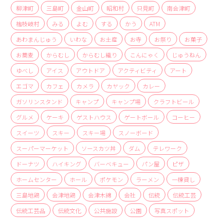
商品
柳津町
三島町
金山町
昭和村
只見町
南会津町
檜枝岐村
みる
よむ
する
かう
ATM
検索
あわまんじゅう
いわな
お土産
お寺
お祭り
お菓子
ABOUT
お蕎麦
からむし
からむし織り
こんにゃく
じゅうねん
相談窓口
ゆべし
アイス
アウトドア
アクティビティ
アート
アクセス
エゴマ
カフェ
カメラ
カヤック
カレー
お問い合わせ
ガソリンスタンド
キャンプ
キャンプ場
クラフトビール
グルメ
ケーキ
ゲストハウス
ゲートボール
コーヒー
スイーツ
スキー
スキー場
スノーボード
スーパーマーケット
ソースカツ丼
ダム
テレワーク
ドーナツ
ハイキング
バーベキュー
パン屋
ピザ
ホームセンター
ホール
ポケモン
ラーメン
一棟貸し
三島地鶏
会津地鶏
会津木綿
会社
伝統
伝統工芸
伝統工芸品
伝統文化
公共施設
公園
写真スポット