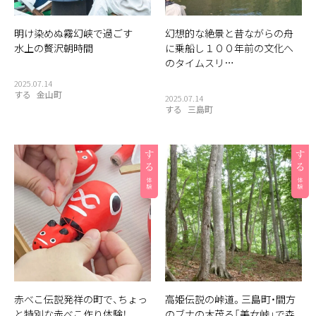
明け染めぬ霧幻峡で過ごす
幻想的な絶景と昔ながらの舟
水上の贅沢朝時間
に乗船し１００年前の文化へ
のタイムスリ…
2025.07.14
する
金山町
2025.07.14
する
三島町
赤べこ伝説発祥の町で、ちょっ
高姫伝説の峠道。三島町・間方
と特別な赤べこ作り体験！
のブナの木茂る「美女峠」で森