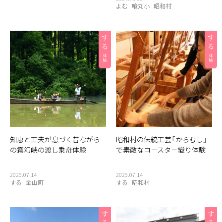
よむ
喰丸小
昭和村
知恵と工夫が息づく昔ながら
昭和村の伝統工芸「からむし」
の霧幻峡の渡し乗舟体験
で素敵なコースター織り体験
2025.07.14
2025.07.14
する
金山町
する
昭和村