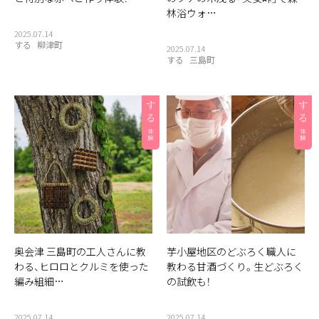
林浴ウォ…
2025.07.14
する
柳津町
2025.07.14
する
三島町
奥会津 三島町の工人さんに教
芋小屋地区のどぶろく職人に
わる、ヒロロとクルミを使った
教わる甘酒づくり。生どぶろく
編み組細…
の試飲も！
2025.07.14
2025.07.14