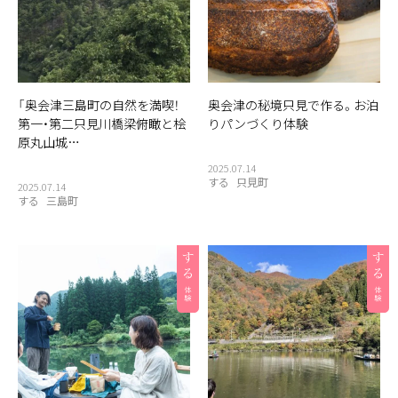
「奥会津三島町の自然を満喫！
奥会津の秘境只見で作る。お泊
第一・第二只見川橋梁俯瞰と桧
りパンづくり体験
原丸山城…
2025.07.14
する
只見町
2025.07.14
する
三島町