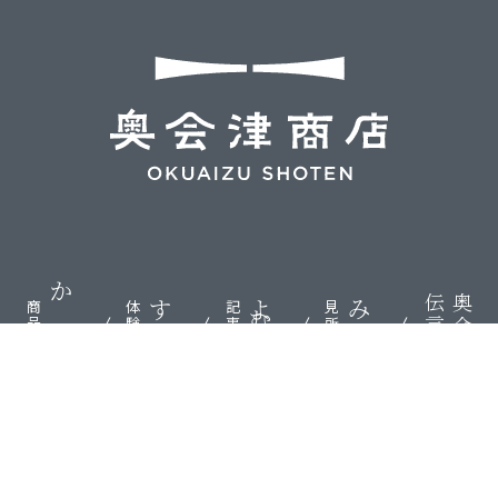
伝言板
奥会津
かう
する
よむ
みる
商品
体験
記事
見所