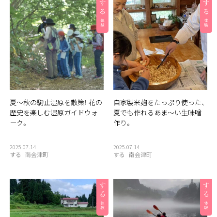
夏〜秋の駒止湿原を散策！ 花の
自家製米麹をたっぷり使った、
歴史を楽しむ湿原ガイドウォ
夏でも作れるあま〜い生味噌
ーク。
作り。
2025.07.14
2025.07.14
する
南会津町
する
南会津町