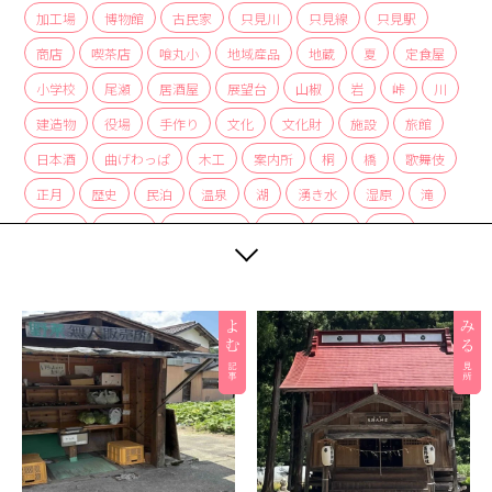
加工場
博物館
古民家
只見川
只見線
只見駅
商店
喫茶店
喰丸小
地域産品
地蔵
夏
定食屋
小学校
尾瀬
居酒屋
展望台
山椒
岩
峠
川
建造物
役場
手作り
文化
文化財
施設
旅館
日本酒
曲げわっぱ
木工
案内所
桐
橋
歌舞伎
正月
歴史
民泊
温泉
湖
湧き水
湿原
滝
炭酸水
炭酸泉
無人販売所
着物
神社
紅茶
紅葉
経木
絶景
編み組み細工
美術館
自然
自然景観
茅葺
蕎麦
薬局
裁ちそば
観光協会
観光案内所
観光物産協会
豆腐
赤カボチャ
足湯
道の駅
郵便局
重要文化財
野菜
釣り
銀行
集落
雑貨
霧幻峡
霧幻峡の渡し
風景
食堂
飲食店
餅
駅