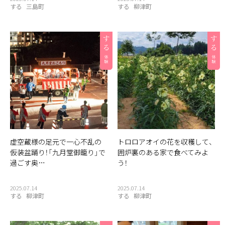
する
三島町
する
柳津町
虚空蔵様の足元で一心不乱の
トロロアオイの花を収穫して、
仮装盆踊り！「九月堂御籠り」で
囲炉裏のある家で食べてみよ
過ごす奥…
う！
2025.07.14
2025.07.14
する
柳津町
する
柳津町