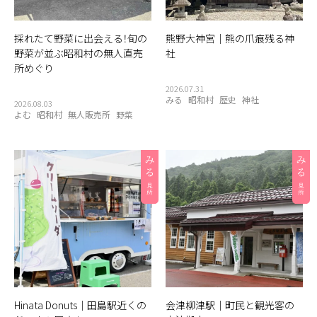
採れたて野菜に出会える！旬の
熊野大神宮｜熊の爪痕残る神
野菜が並ぶ昭和村の無人直売
社
所めぐり
2026.07.31
みる
昭和村
歴史
神社
2026.08.03
よむ
昭和村
無人販売所
野菜
Hinata Donuts｜田島駅近くの
会津柳津駅｜町民と観光客の