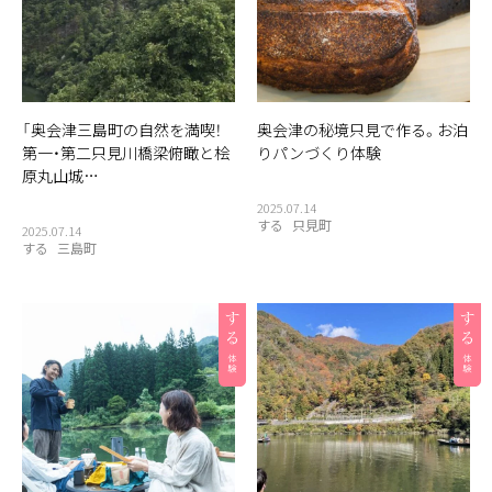
「奥会津三島町の自然を満喫！
奥会津の秘境只見で作る。お泊
第一・第二只見川橋梁俯瞰と桧
りパンづくり体験
原丸山城…
2025.07.14
する
只見町
2025.07.14
する
三島町