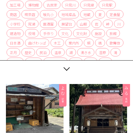
加工場
博物館
古民家
只見川
只見線
只見駅
商店
喫茶店
喰丸小
地域産品
地蔵
夏
定食屋
小学校
尾瀬
居酒屋
展望台
山椒
岩
峠
川
建造物
役場
手作り
文化
文化財
施設
旅館
日本酒
曲げわっぱ
木工
案内所
桐
橋
歌舞伎
正月
歴史
民泊
温泉
湖
湧き水
湿原
滝
炭酸水
炭酸泉
無人販売所
着物
神社
紅茶
紅葉
経木
絶景
編み組み細工
美術館
自然
自然景観
茅葺
蕎麦
薬局
裁ちそば
観光協会
観光案内所
観光物産協会
豆腐
赤カボチャ
足湯
道の駅
郵便局
重要文化財
野菜
釣り
銀行
集落
雑貨
霧幻峡
霧幻峡の渡し
風景
食堂
飲食店
餅
駅