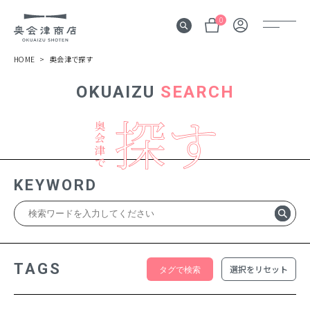
0
HOME
奥会津で探す
OKUAIZU
SEARCH
奥会津
伝言板
みる
見所
KEYWORD
よむ
記事
する
体験
TAGS
選択をリセット
かう