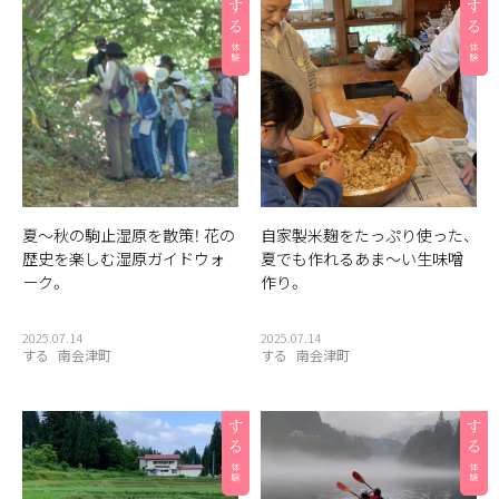
夏〜秋の駒止湿原を散策！ 花の
自家製米麹をたっぷり使った、
歴史を楽しむ湿原ガイドウォ
夏でも作れるあま〜い生味噌
ーク。
作り。
2025.07.14
2025.07.14
する
南会津町
する
南会津町