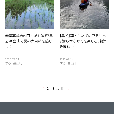
無農薬栽培の田んぼを体感！奥
【早朝】凛とした朝の只見川へ
会津 金山で夏の大自然を感じ
。清らかな時間を楽しむ、朝涼
よう！
み霧幻…
2025.07.14
2025.07.14
する
金山町
する
金山町
1
2
3
…
8
→