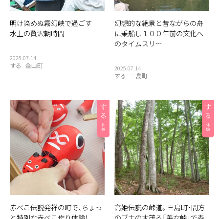
明け染めぬ霧幻峡で過ごす
幻想的な絶景と昔ながらの舟
水上の贅沢朝時間
に乗船し１００年前の文化へ
のタイムスリ…
2025.07.14
する
金山町
2025.07.14
する
三島町
赤べこ伝説発祥の町で、ちょっ
高姫伝説の峠道。三島町・間方
と特別な赤べこ作り体験！
のブナの木茂る「美女峠」で森