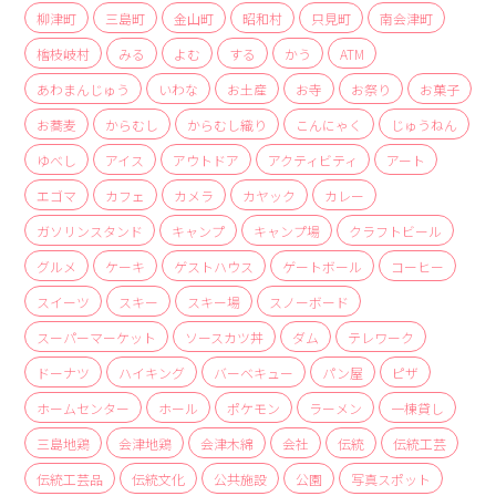
商品
柳津町
三島町
金山町
昭和村
只見町
南会津町
檜枝岐村
みる
よむ
する
かう
ATM
検索
あわまんじゅう
いわな
お土産
お寺
お祭り
お菓子
ABOUT
お蕎麦
からむし
からむし織り
こんにゃく
じゅうねん
相談窓口
ゆべし
アイス
アウトドア
アクティビティ
アート
アクセス
エゴマ
カフェ
カメラ
カヤック
カレー
お問い合わせ
ガソリンスタンド
キャンプ
キャンプ場
クラフトビール
グルメ
ケーキ
ゲストハウス
ゲートボール
コーヒー
スイーツ
スキー
スキー場
スノーボード
スーパーマーケット
ソースカツ丼
ダム
テレワーク
ドーナツ
ハイキング
バーベキュー
パン屋
ピザ
ホームセンター
ホール
ポケモン
ラーメン
一棟貸し
三島地鶏
会津地鶏
会津木綿
会社
伝統
伝統工芸
伝統工芸品
伝統文化
公共施設
公園
写真スポット