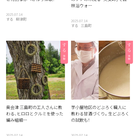
林浴ウォ…
2025.07.14
する
柳津町
2025.07.14
する
三島町
奥会津 三島町の工人さんに教
芋小屋地区のどぶろく職人に
わる、ヒロロとクルミを使った
教わる甘酒づくり。生どぶろく
編み組細…
の試飲も！
2025.07.14
2025.07.14