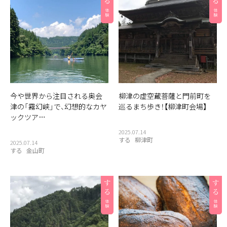
今や世界から注目される奥会
柳津の虚空蔵菩薩と門前町を
津の「霧幻峡」で、幻想的なカヤ
巡るまち歩き！【柳津町会場】
ックツア…
2025.07.14
する
柳津町
2025.07.14
する
金山町