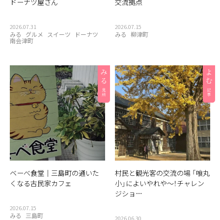
ドーナツ屋さん
交流拠点
2026.07.31
2026.07.15
みる
グルメ
スイーツ
ドーナツ
みる
柳津町
南会津町
ベーべ食堂｜三島町の通いた
村民と観光客の交流の場 「喰丸
くなる古民家カフェ
小」によいやれや〜！チャレン
ジショ…
2026.07.15
みる
三島町
2026.06.30