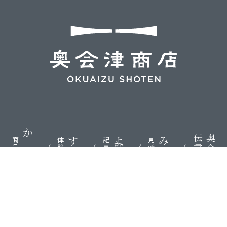
伝言板
奥会津
かう
する
よむ
みる
商品
体験
記事
見所