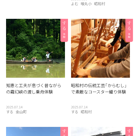
よむ
喰丸小
昭和村
知恵と工夫が息づく昔ながら
昭和村の伝統工芸「からむし」
の霧幻峡の渡し乗舟体験
で素敵なコースター織り体験
2025.07.14
2025.07.14
する
金山町
する
昭和村