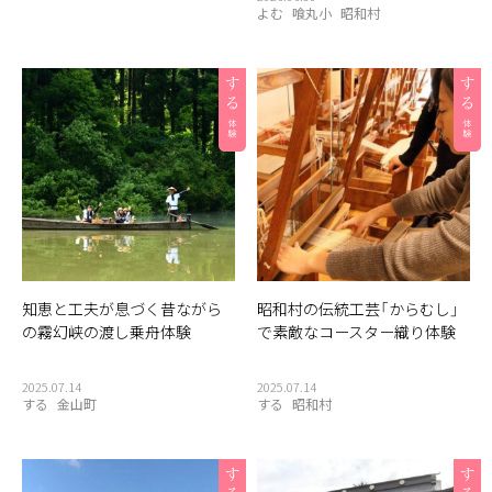
よむ
喰丸小
昭和村
知恵と工夫が息づく昔ながら
昭和村の伝統工芸「からむし」
の霧幻峡の渡し乗舟体験
で素敵なコースター織り体験
2025.07.14
2025.07.14
する
金山町
する
昭和村