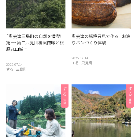
「奥会津三島町の自然を満喫！
奥会津の秘境只見で作る。お泊
第一・第二只見川橋梁俯瞰と桧
りパンづくり体験
原丸山城…
2025.07.14
する
只見町
2025.07.14
する
三島町