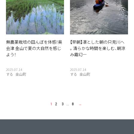
無農薬栽培の田んぼを体感！奥
【早朝】凛とした朝の只見川へ
会津 金山で夏の大自然を感じ
。清らかな時間を楽しむ、朝涼
よう！
み霧幻…
2025.07.14
2025.07.14
する
金山町
する
金山町
1
2
3
…
8
→