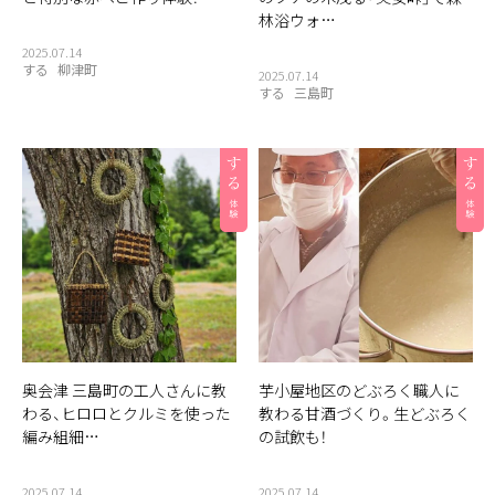
林浴ウォ…
2025.07.14
する
柳津町
2025.07.14
する
三島町
奥会津 三島町の工人さんに教
芋小屋地区のどぶろく職人に
わる、ヒロロとクルミを使った
教わる甘酒づくり。生どぶろく
編み組細…
の試飲も！
2025.07.14
2025.07.14