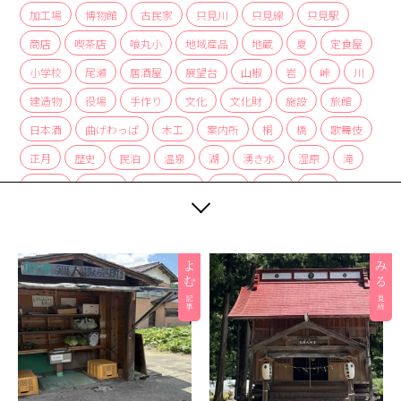
加工場
博物館
古民家
只見川
只見線
只見駅
商店
喫茶店
喰丸小
地域産品
地蔵
夏
定食屋
小学校
尾瀬
居酒屋
展望台
山椒
岩
峠
川
建造物
役場
手作り
文化
文化財
施設
旅館
日本酒
曲げわっぱ
木工
案内所
桐
橋
歌舞伎
正月
歴史
民泊
温泉
湖
湧き水
湿原
滝
炭酸水
炭酸泉
無人販売所
着物
神社
紅茶
紅葉
経木
絶景
編み組み細工
美術館
自然
自然景観
茅葺
蕎麦
薬局
裁ちそば
観光協会
観光案内所
観光物産協会
豆腐
赤カボチャ
足湯
道の駅
郵便局
重要文化財
野菜
釣り
銀行
集落
雑貨
霧幻峡
霧幻峡の渡し
風景
食堂
飲食店
餅
駅