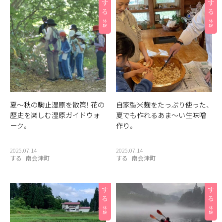
夏〜秋の駒止湿原を散策！ 花の
自家製米麹をたっぷり使った、
歴史を楽しむ湿原ガイドウォ
夏でも作れるあま〜い生味噌
ーク。
作り。
2025.07.14
2025.07.14
する
南会津町
する
南会津町