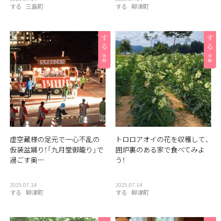
する
三島町
する
柳津町
虚空蔵様の足元で一心不乱の
トロロアオイの花を収穫して、
仮装盆踊り！「九月堂御籠り」で
囲炉裏のある家で食べてみよ
過ごす奥…
う！
2025.07.14
2025.07.14
する
柳津町
する
柳津町