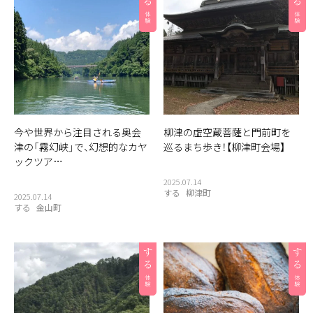
今や世界から注目される奥会
柳津の虚空蔵菩薩と門前町を
津の「霧幻峡」で、幻想的なカヤ
巡るまち歩き！【柳津町会場】
ックツア…
2025.07.14
する
柳津町
2025.07.14
する
金山町