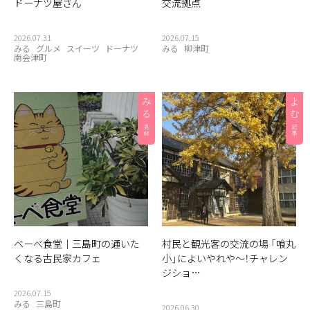
ドーナツ屋さん
交流拠点
2026.07.31
2026.07.15
みる
グルメ
スイーツ
ドーナツ
みる
柳津町
南会津町
ベーべ食堂｜三島町の通いた
村民と観光客の交流の場 「喰丸
くなる古民家カフェ
小」によいやれや〜！チャレン
ジショ…
2026.07.15
みる
三島町
2026.06.30