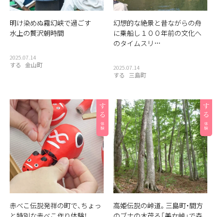
明け染めぬ霧幻峡で過ごす
幻想的な絶景と昔ながらの舟
水上の贅沢朝時間
に乗船し１００年前の文化へ
のタイムスリ…
2025.07.14
する
金山町
2025.07.14
する
三島町
赤べこ伝説発祥の町で、ちょっ
高姫伝説の峠道。三島町・間方
と特別な赤べこ作り体験！
のブナの木茂る「美女峠」で森