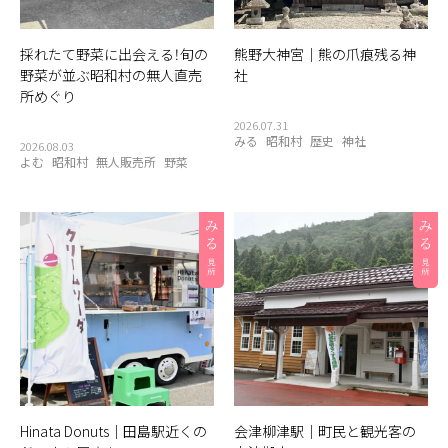
採れたて野菜に出会える！旬の
熊野大神宮｜熊の爪痕残る神
野菜が並ぶ昭和村の無人直売
社
所めぐり
2026.07.31
みる
昭和村
歴史
神社
2026.08.03
よむ
昭和村
無人販売所
野菜
Hinata Donuts｜田島駅近くの
会津柳津駅｜町民と観光客の