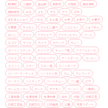
商品
柳津町
三島町
金山町
昭和村
只見町
南会津町
檜枝岐村
みる
よむ
する
かう
ATM
検索
あわまんじゅう
いわな
お土産
お寺
お祭り
お菓子
ABOUT
お蕎麦
からむし
からむし織り
こんにゃく
じゅうねん
相談窓口
ゆべし
アイス
アウトドア
アクティビティ
アート
アクセス
エゴマ
カフェ
カメラ
カヤック
カレー
お問い合わせ
ガソリンスタンド
キャンプ
キャンプ場
クラフトビール
グルメ
ケーキ
ゲストハウス
ゲートボール
コーヒー
スイーツ
スキー
スキー場
スノーボード
スーパーマーケット
ソースカツ丼
ダム
テレワーク
ドーナツ
ハイキング
バーベキュー
パン屋
ピザ
ホームセンター
ホール
ポケモン
ラーメン
一棟貸し
三島地鶏
会津地鶏
会津木綿
会社
伝統
伝統工芸
伝統工芸品
伝統文化
公共施設
公園
写真スポット