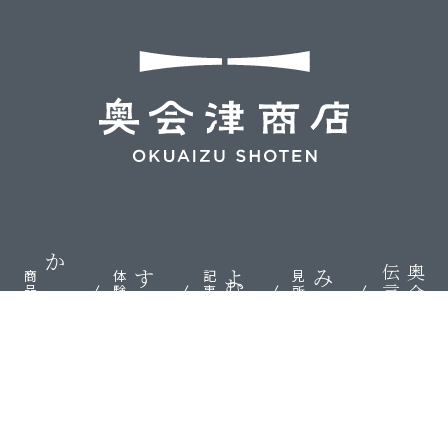
伝言板
奥会津
かう
する
よむ
みる
商品
体験
記事
見所