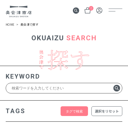
0
HOME
奥会津で探す
OKUAIZU
SEARCH
奥会津
伝言板
みる
見所
KEYWORD
よむ
記事
する
体験
TAGS
選択をリセット
かう