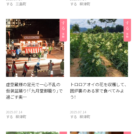
する
三島町
する
柳津町
虚空蔵様の足元で一心不乱の
トロロアオイの花を収穫して、
仮装盆踊り！「九月堂御籠り」で
囲炉裏のある家で食べてみよ
過ごす奥…
う！
2025.07.14
2025.07.14
する
柳津町
する
柳津町