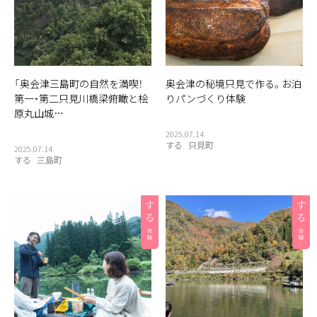
「奥会津三島町の自然を満喫！
奥会津の秘境只見で作る。お泊
第一・第二只見川橋梁俯瞰と桧
りパンづくり体験
原丸山城…
2025.07.14
する
只見町
2025.07.14
する
三島町