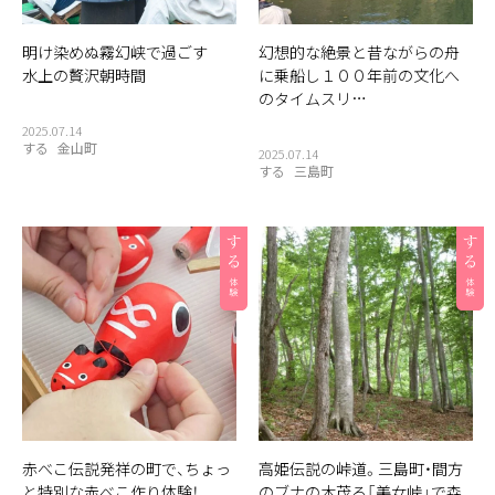
明け染めぬ霧幻峡で過ごす
幻想的な絶景と昔ながらの舟
水上の贅沢朝時間
に乗船し１００年前の文化へ
のタイムスリ…
2025.07.14
する
金山町
2025.07.14
する
三島町
赤べこ伝説発祥の町で、ちょっ
高姫伝説の峠道。三島町・間方
と特別な赤べこ作り体験！
のブナの木茂る「美女峠」で森