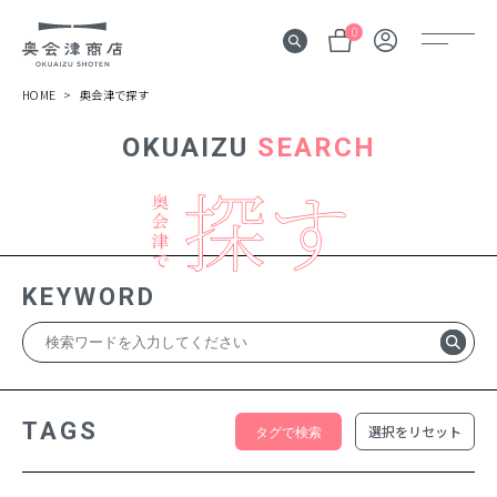
0
HOME
奥会津で探す
OKUAIZU
SEARCH
奥会津
伝言板
みる
見所
KEYWORD
よむ
記事
する
体験
TAGS
選択をリセット
かう