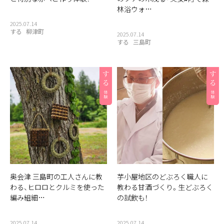
林浴ウォ…
2025.07.14
する
柳津町
2025.07.14
する
三島町
奥会津 三島町の工人さんに教
芋小屋地区のどぶろく職人に
わる、ヒロロとクルミを使った
教わる甘酒づくり。生どぶろく
編み組細…
の試飲も！
2025.07.14
2025.07.14