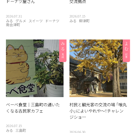
ドーナツ屋さん
交流拠点
2026.07.31
2026.07.15
みる
グルメ
スイーツ
ドーナツ
みる
柳津町
南会津町
ベーべ食堂｜三島町の通いた
村民と観光客の交流の場 「喰丸
くなる古民家カフェ
小」によいやれや〜！チャレン
ジショ…
2026.07.15
みる
三島町
2026.06.30