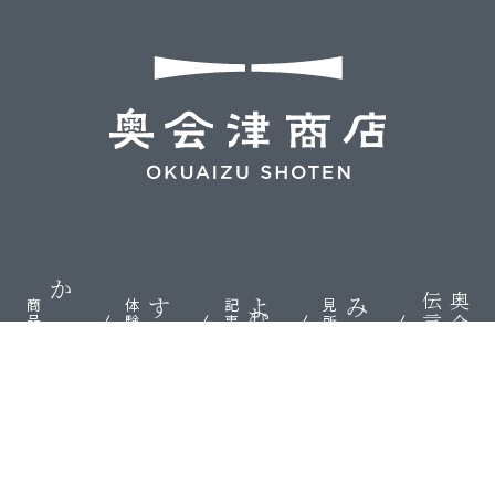
伝言板
奥会津
かう
する
よむ
みる
商品
体験
記事
見所