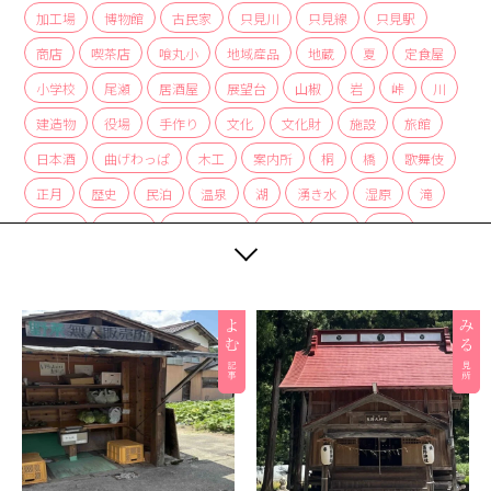
加工場
博物館
古民家
只見川
只見線
只見駅
商店
喫茶店
喰丸小
地域産品
地蔵
夏
定食屋
小学校
尾瀬
居酒屋
展望台
山椒
岩
峠
川
建造物
役場
手作り
文化
文化財
施設
旅館
日本酒
曲げわっぱ
木工
案内所
桐
橋
歌舞伎
正月
歴史
民泊
温泉
湖
湧き水
湿原
滝
炭酸水
炭酸泉
無人販売所
着物
神社
紅茶
紅葉
経木
絶景
編み組み細工
美術館
自然
自然景観
茅葺
蕎麦
薬局
裁ちそば
観光協会
観光案内所
観光物産協会
豆腐
赤カボチャ
足湯
道の駅
郵便局
重要文化財
野菜
釣り
銀行
集落
雑貨
霧幻峡
霧幻峡の渡し
風景
食堂
飲食店
餅
駅