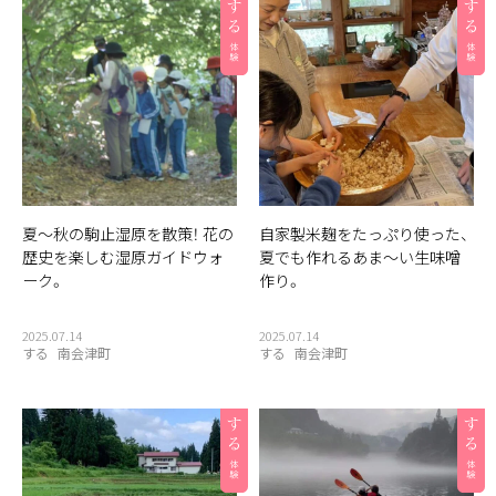
夏〜秋の駒止湿原を散策！ 花の
自家製米麹をたっぷり使った、
歴史を楽しむ湿原ガイドウォ
夏でも作れるあま〜い生味噌
ーク。
作り。
2025.07.14
2025.07.14
する
南会津町
する
南会津町