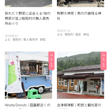
採れたて野菜に出会える！旬の
熊野大神宮｜熊の爪痕残る神
野菜が並ぶ昭和村の無人直売
社
所めぐり
2026.07.31
みる
昭和村
歴史
神社
2026.08.03
よむ
昭和村
無人販売所
野菜
Hinata Donuts｜田島駅近くの
会津柳津駅｜町民と観光客の