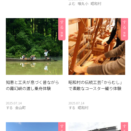
よむ
喰丸小
昭和村
知恵と工夫が息づく昔ながら
昭和村の伝統工芸「からむし」
の霧幻峡の渡し乗舟体験
で素敵なコースター織り体験
2025.07.14
2025.07.14
する
金山町
する
昭和村