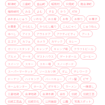
商品
柳津町
三島町
金山町
昭和村
只見町
南会津町
檜枝岐村
みる
よむ
する
かう
ATM
検索
あわまんじゅう
いわな
お土産
お寺
お祭り
お菓子
ABOUT
お蕎麦
からむし
からむし織り
こんにゃく
じゅうねん
相談窓口
ゆべし
アイス
アウトドア
アクティビティ
アート
アクセス
エゴマ
カフェ
カメラ
カヤック
カレー
お問い合わせ
ガソリンスタンド
キャンプ
キャンプ場
クラフトビール
グルメ
ケーキ
ゲストハウス
ゲートボール
コーヒー
スイーツ
スキー
スキー場
スノーボード
スーパーマーケット
ソースカツ丼
ダム
テレワーク
ドーナツ
ハイキング
バーベキュー
パン屋
ピザ
ホームセンター
ホール
ポケモン
ラーメン
一棟貸し
三島地鶏
会津地鶏
会津木綿
会社
伝統
伝統工芸
伝統工芸品
伝統文化
公共施設
公園
写真スポット