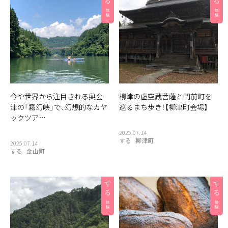
今や世界から注目される奥会
柳津の虚空蔵菩薩と門前町を
津の「霧幻峡」で、幻想的なカヤ
巡るまち歩き！【柳津町会場】
ックツア…
2025.07.14
する
柳津町
2025.07.14
する
金山町