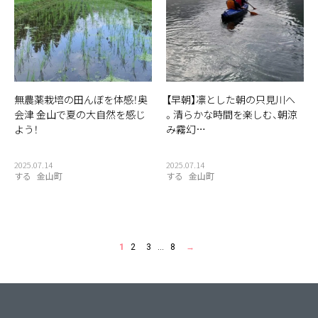
無農薬栽培の田んぼを体感！奥
【早朝】凛とした朝の只見川へ
会津 金山で夏の大自然を感じ
。清らかな時間を楽しむ、朝涼
よう！
み霧幻…
2025.07.14
2025.07.14
する
金山町
する
金山町
1
2
3
…
8
→